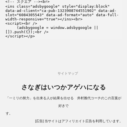
<!-- スクエア --><br>

<ins class="adsbygoogle" style="display:block" 
data-ad-client="ca-pub-1323908744551902" data-ad-
slot="6084305543" data-ad-format="auto" data-full-
width-responsive="true"></ins><br>

<script><br />

     (adsbygoogle = window.adsbygoogle || 
[]).push({});<br />

</script></p>
サイトマップ
さなぎはいつかアゲハになる
「一ミリの努力」を出来る人が結果を出せる 井村雅代コーチのこの言葉が
好きで
す。
[広告] 当サイトはアフィリエイト広告を利用しています。