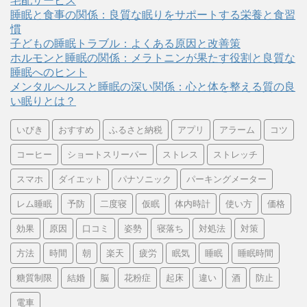
宅配サービス
睡眠と食事の関係：良質な眠りをサポートする栄養と食習
慣
子どもの睡眠トラブル：よくある原因と改善策
ホルモンと睡眠の関係：メラトニンが果たす役割と良質な
睡眠へのヒント
メンタルヘルスと睡眠の深い関係：心と体を整える質の良
い眠りとは？
いびき
おすすめ
ふるさと納税
アプリ
アラーム
コツ
コーヒー
ショートスリーパー
ストレス
ストレッチ
スマホ
ダイエット
パナソニック
パーキングメーター
レム睡眠
予防
二度寝
仮眠
体内時計
使い方
価格
効果
原因
口コミ
姿勢
寝落ち
対処法
対策
方法
時間
朝
楽天
疲労
眠気
睡眠
睡眠時間
糖質制限
結婚
脳
花粉症
起床
違い
酒
防止
電車