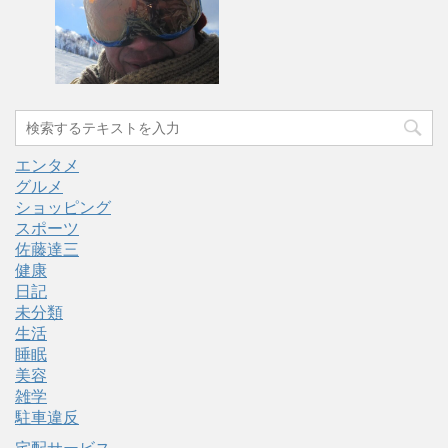
エンタメ
グルメ
ショッピング
スポーツ
佐藤達三
健康
日記
未分類
生活
睡眠
美容
雑学
駐車違反