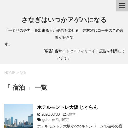
さなぎはいつかアゲハになる
「一ミリの努力」を出来る人が結果を出せる 井村雅代コーチのこの言
葉が好きで
す。
[広告] 当サイトはアフィリエイト広告を利用して
います。
HOME
>
宿泊
「 宿泊 」 一覧
ホテルモントレ大阪 じゃらん
2020/08/30
-
雑学
goto
,
宿泊
,
限定
ホテルモントレ大坂がgotoキャンペーンで破格の宿