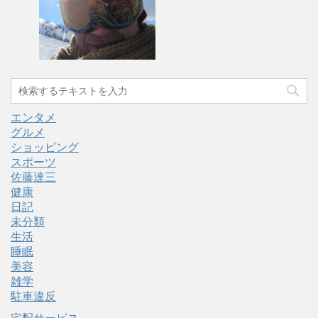
エンタメ
グルメ
ショッピング
スポーツ
佐藤達三
健康
日記
未分類
生活
睡眠
美容
雑学
駐車違反