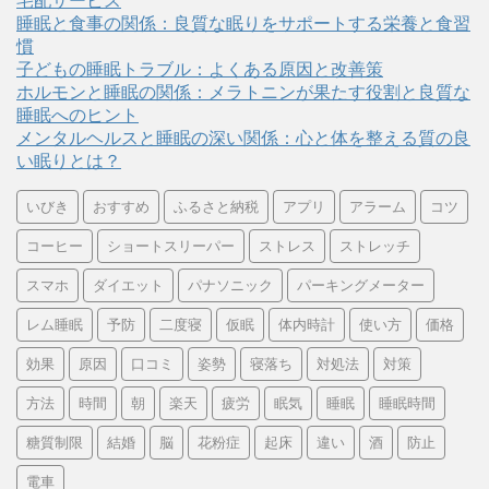
宅配サービス
睡眠と食事の関係：良質な眠りをサポートする栄養と食習
慣
子どもの睡眠トラブル：よくある原因と改善策
ホルモンと睡眠の関係：メラトニンが果たす役割と良質な
睡眠へのヒント
メンタルヘルスと睡眠の深い関係：心と体を整える質の良
い眠りとは？
いびき
おすすめ
ふるさと納税
アプリ
アラーム
コツ
コーヒー
ショートスリーパー
ストレス
ストレッチ
スマホ
ダイエット
パナソニック
パーキングメーター
レム睡眠
予防
二度寝
仮眠
体内時計
使い方
価格
効果
原因
口コミ
姿勢
寝落ち
対処法
対策
方法
時間
朝
楽天
疲労
眠気
睡眠
睡眠時間
糖質制限
結婚
脳
花粉症
起床
違い
酒
防止
電車