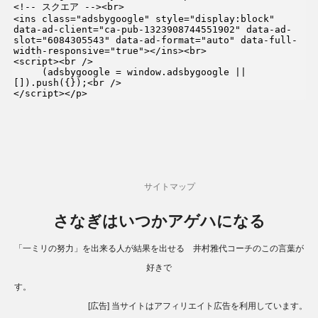
<!-- スクエア --><br>

<ins class="adsbygoogle" style="display:block" 
data-ad-client="ca-pub-1323908744551902" data-ad-
slot="6084305543" data-ad-format="auto" data-full-
width-responsive="true"></ins><br>

<script><br />

     (adsbygoogle = window.adsbygoogle || 
[]).push({});<br />

</script></p>
サイトマップ
さなぎはいつかアゲハになる
「一ミリの努力」を出来る人が結果を出せる 井村雅代コーチのこの言葉が
好きで
す。
[広告] 当サイトはアフィリエイト広告を利用しています。