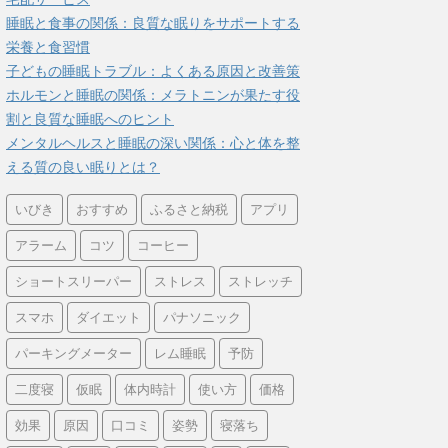
睡眠と食事の関係：良質な眠りをサポートする
栄養と食習慣
子どもの睡眠トラブル：よくある原因と改善策
ホルモンと睡眠の関係：メラトニンが果たす役
割と良質な睡眠へのヒント
メンタルヘルスと睡眠の深い関係：心と体を整
える質の良い眠りとは？
いびき
おすすめ
ふるさと納税
アプリ
アラーム
コツ
コーヒー
ショートスリーパー
ストレス
ストレッチ
スマホ
ダイエット
パナソニック
パーキングメーター
レム睡眠
予防
二度寝
仮眠
体内時計
使い方
価格
効果
原因
口コミ
姿勢
寝落ち