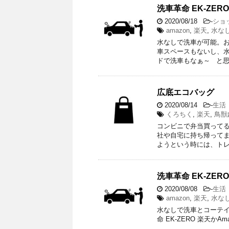
洗車革命 EK-ZERO
2020/08/18
-
ショ
amazon
,
楽天
,
水な
水なしで洗車が可能。お
車スペースもないし、水
ドで洗車もなぁ～ と思
広底エコバッグ
2020/08/14
-
生活
くろちく
,
楽天
,
鳥獣
コンビニで弁当買ってる
社や自宅に持ち帰ってま
ようという時には、トレ
洗車革命 EK-ZERO
2020/08/08
-
生活
amazon
,
楽天
,
水な
水なしで洗車とコーテイングがで
命 EK-ZERO 楽天かA