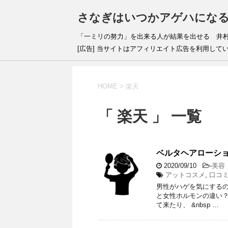
さなぎはいつかアゲハにな
「一ミリの努力」を出来
[広告] 当サイトはアフィリエイト広告を利用して
HOME
>
楽天
「 楽天 」 一覧
ベルタヘアローシ
2020/09/10
-
美容
アットコスメ
,
口コ
男性がハゲを気にするの
と女性ホルモンの違い？
て来たり、 &nbsp …