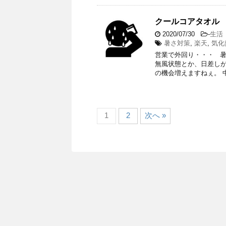
クールコアタオル
2020/07/30
-
生活
暑さ対策
,
楽天
,
気化
営業で外回り・・・ 暑
無風状態とか、日差し
の機会増えますねぇ。 中
1
2
次へ »