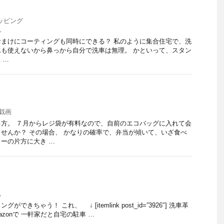
ッピング
し
まけにコーティングも同時にできる？ 私のように集合住宅で、洗
も使えないから鼻っから自分で洗車は無理。 かといって、スタン
 …
戯画
方。 ７月からレジ袋が有料なので、自前のエコバッグに入れて会
せんか？ その場合、 かなりの確率で、弁当が傾いて、いざ食べ
ーの片方に大き …
し
きちゃう！ これ、 ↓ [itemlink post_id=”3926″] 洗車革
mazonで 一軒家だと自宅の駐車 …