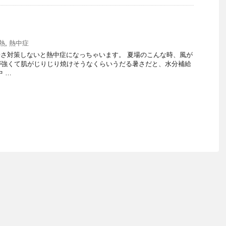
熱
,
熱中症
さ対策しないと熱中症になっちゃいます。 夏場のこんな時、風が
が強くて肌がじりじり焼けそうなくらいうだる暑さだと、水分補給
 …