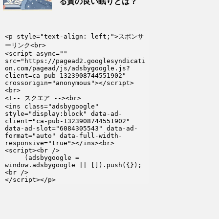
る質の良い眠りとは？
<p style="text-align: left;">スポンサ
ーリンク<br>

<script async="" 
src="https://pagead2.googlesyndicati
on.com/pagead/js/adsbygoogle.js?
client=ca-pub-1323908744551902" 
crossorigin="anonymous"></script>
<br>

<!-- スクエア --><br>

<ins class="adsbygoogle" 
style="display:block" data-ad-
client="ca-pub-1323908744551902" 
data-ad-slot="6084305543" data-ad-
format="auto" data-full-width-
responsive="true"></ins><br>

<script><br />

     (adsbygoogle = 
window.adsbygoogle || []).push({});
<br />

</script></p>