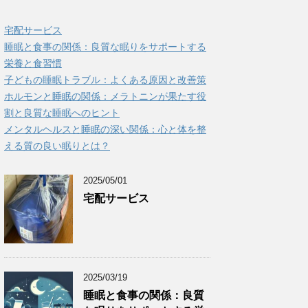
宅配サービス
睡眠と食事の関係：良質な眠りをサポートする
栄養と食習慣
子どもの睡眠トラブル：よくある原因と改善策
ホルモンと睡眠の関係：メラトニンが果たす役
割と良質な睡眠へのヒント
メンタルヘルスと睡眠の深い関係：心と体を整
える質の良い眠りとは？
2025/05/01
宅配サービス
2025/03/19
睡眠と食事の関係：良質