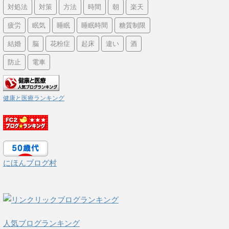
対処法
対策
方法
時間
朝
楽天
疲労
眠気
睡眠
睡眠時間
糖質制限
結婚
脳
花粉症
起床
違い
酒
防止
電車
健康と医療ランキング
にほんブログ村
人気ブログランキング