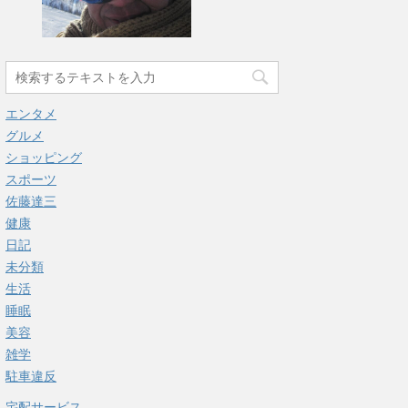
エンタメ
グルメ
ショッピング
スポーツ
佐藤達三
健康
日記
未分類
生活
睡眠
美容
雑学
駐車違反
宅配サービス