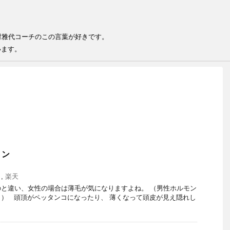
る
る人が結果を出せる 井村雅代コー
います。
ョン
ミ
,
楽天
と違い、女性の場合は薄毛が気になりますよね。 （男性ホルモン
） 頭頂がペッタンコになったり、 薄くなって頭皮が見え隠れし