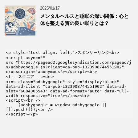
2025/01/17
メンタルヘルスと睡眠の深い関係：心と
体を整える質の良い眠りとは？
<p style="text-align: left;">スポンサーリンク<br>

<script async="" 
src="https://pagead2.googlesyndication.com/pagead/j
s/adsbygoogle.js?client=ca-pub-1323908744551902" 
crossorigin="anonymous"></script><br>

<!-- スクエア --><br>

<ins class="adsbygoogle" style="display:block" 
data-ad-client="ca-pub-1323908744551902" data-ad-
slot="6084305543" data-ad-format="auto" data-full-
width-responsive="true"></ins><br>

<script><br />

     (adsbygoogle = window.adsbygoogle || 
[]).push({});<br />

</script></p>