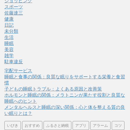
ショッピング
スポーツ
佐藤達三
健康
日記
未分類
生活
睡眠
美容
雑学
駐車違反
宅配サービス
睡眠と食事の関係：良質な眠りをサポートする栄養と食習
慣
子どもの睡眠トラブル：よくある原因と改善策
ホルモンと睡眠の関係：メラトニンが果たす役割と良質な
睡眠へのヒント
メンタルヘルスと睡眠の深い関係：心と体を整える質の良
い眠りとは？
いびき
おすすめ
ふるさと納税
アプリ
アラーム
コツ