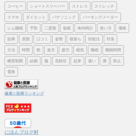
コーヒー
ショートスリーパー
ストレス
ストレッチ
スマホ
ダイエット
パナソニック
パーキングメーター
レム睡眠
予防
二度寝
仮眠
体内時計
使い方
価格
効果
原因
口コミ
姿勢
寝落ち
対処法
対策
方法
時間
朝
楽天
疲労
眠気
睡眠
睡眠時間
糖質制限
結婚
脳
花粉症
起床
違い
酒
防止
電車
健康と医療ランキング
にほんブログ村