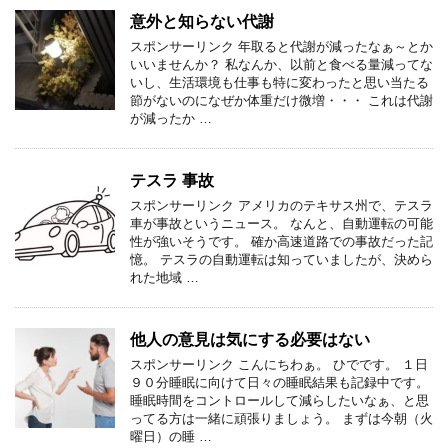
意外と知らない代謝
スポンサーリンク 年取ると代謝が減ったなぁ～とか
いいませんか？ 私なんか、以前と食べる量減ってな
いし、生活環境も仕事も特に変わったと思い当たる
節がないのになぜか体重だけ微増・・・ これは代謝
が減ったか …
テスラ 事故
スポンサーリンク アメリカのテキサス州で、テスラ
車が事故というニュース。 なんと、自動運転の可能
性が強いそうです。 確か高速道路での事故だった記
憶。 テスラの自動運転は知っていましたが、決めら
れた地域 …
他人の意見は気にする必要はない
スポンサーリンク こんにちわぁ。 ひでです。 １日
９０分睡眠に向けて日々の睡眠結果も記録中です。
睡眠時間をコントロールして減らしたいなぁ、と思
ってる方は一緒に頑張りましょう。 まずは今朝（火
曜日）の睡 …