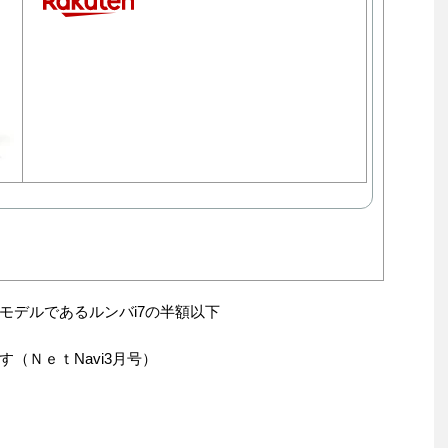
モデルであるルンバi7の半額以下
（ＮｅｔNavi3月号）