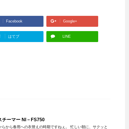
Facebook
Google+
!
はてブ
LINE
チーマー NI－FS750
からから春用への衣替えの時期ですねぇ。 忙しい朝に、サクッと