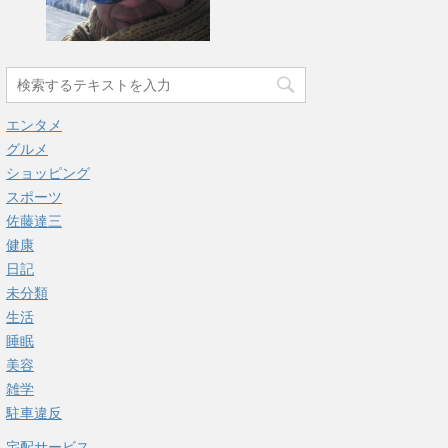
エンタメ
グルメ
ショッピング
スポーツ
佐藤達三
健康
日記
未分類
生活
睡眠
美容
雑学
駐車違反
宅配サービス