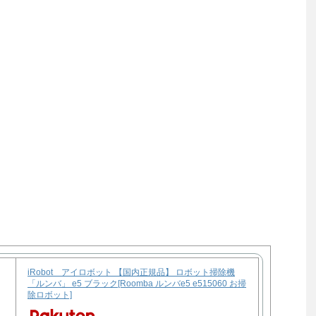
iRobot アイロボット 【国内正規品】 ロボット掃除機
「ルンバ」 e5 ブラック[Roomba ルンバe5 e515060 お掃
除ロボット]