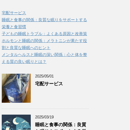
宅配サービス
睡眠と食事の関係：良質な眠りをサポートする
栄養と食習慣
子どもの睡眠トラブル：よくある原因と改善策
ホルモンと睡眠の関係：メラトニンが果たす役
割と良質な睡眠へのヒント
メンタルヘルスと睡眠の深い関係：心と体を整
える質の良い眠りとは？
2025/05/01
宅配サービス
2025/03/19
睡眠と食事の関係：良質