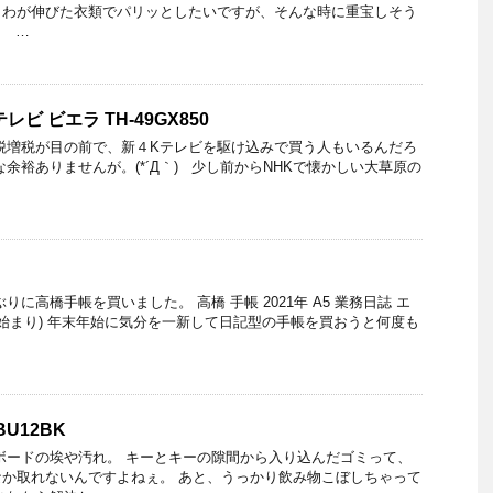
しわが伸びた衣類でパリッとしたいですが、そんな時に重宝しそう
。 …
ビ ビエラ TH-49GX850
税増税が目の前で、新４Kテレビを駆け込みで買う人もいるんだろ
余裕ありませんが。(*´Д｀) 少し前からNHKで懐かしい大草原の
りに高橋手帳を買いました。 高橋 手帳 2021年 A5 業務日誌 エ
1年 1月始まり) 年末年始に気分を一新して日記型の手帳を買おうと何度も
U12BK
ボードの埃や汚れ。 キーとキーの隙間から入り込んだゴミって、
か取れないんですよねぇ。 あと、うっかり飲み物こぼしちゃって