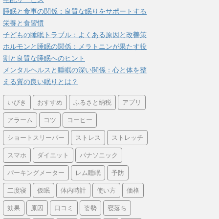
睡眠と食事の関係：良質な眠りをサポートする
栄養と食習慣
子どもの睡眠トラブル：よくある原因と改善策
ホルモンと睡眠の関係：メラトニンが果たす役
割と良質な睡眠へのヒント
メンタルヘルスと睡眠の深い関係：心と体を整
える質の良い眠りとは？
いびき
おすすめ
ふるさと納税
アプリ
アラーム
コツ
コーヒー
ショートスリーパー
ストレス
ストレッチ
スマホ
ダイエット
パナソニック
パーキングメーター
レム睡眠
予防
二度寝
仮眠
体内時計
使い方
価格
効果
原因
口コミ
姿勢
寝落ち