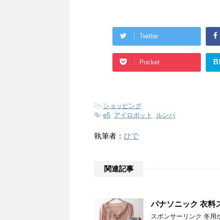
Twitter
B
Pocket
-
ショッピング
-
e5
,
アイロボット
,
ルンバ
執筆者：
ひで
関連記事
パナソニック 衣料ス
スポンサーリンク 冬用