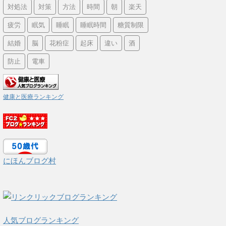
対処法
対策
方法
時間
朝
楽天
疲労
眠気
睡眠
睡眠時間
糖質制限
結婚
脳
花粉症
起床
違い
酒
防止
電車
健康と医療ランキング
にほんブログ村
人気ブログランキング