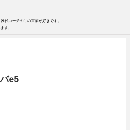
る
る人が結果を出せる 井村雅代コー
います。
バe5