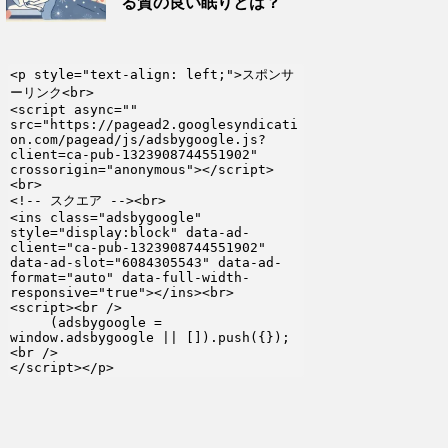
る質の良い眠りとは？
<p style="text-align: left;">スポンサ
ーリンク<br>

<script async="" 
src="https://pagead2.googlesyndicati
on.com/pagead/js/adsbygoogle.js?
client=ca-pub-1323908744551902" 
crossorigin="anonymous"></script>
<br>

<!-- スクエア --><br>

<ins class="adsbygoogle" 
style="display:block" data-ad-
client="ca-pub-1323908744551902" 
data-ad-slot="6084305543" data-ad-
format="auto" data-full-width-
responsive="true"></ins><br>

<script><br />

     (adsbygoogle = 
window.adsbygoogle || []).push({});
<br />

</script></p>