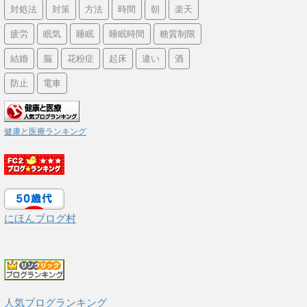
対処法
対策
方法
時間
朝
楽天
疲労
眠気
睡眠
睡眠時間
糖質制限
結婚
脳
花粉症
起床
違い
酒
防止
電車
健康と医療ランキング
にほんブログ村
人気ブログランキング