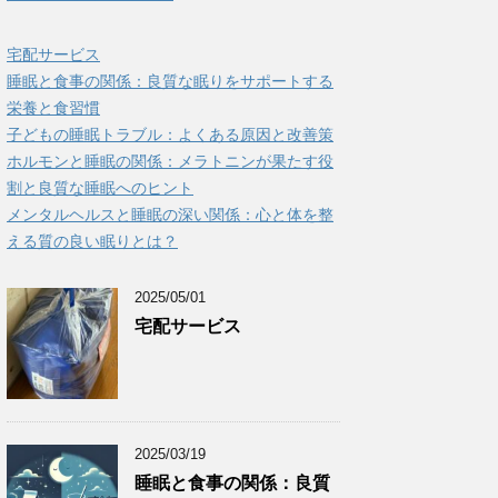
宅配サービス
睡眠と食事の関係：良質な眠りをサポートする
栄養と食習慣
子どもの睡眠トラブル：よくある原因と改善策
ホルモンと睡眠の関係：メラトニンが果たす役
割と良質な睡眠へのヒント
メンタルヘルスと睡眠の深い関係：心と体を整
える質の良い眠りとは？
2025/05/01
宅配サービス
2025/03/19
睡眠と食事の関係：良質