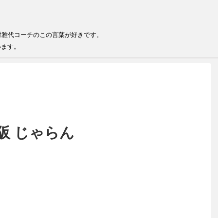
る
る人が結果を出せる 井村雅代コー
います。
阪 じゃらん