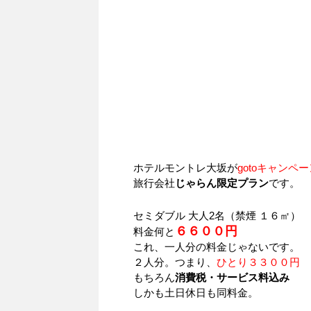
ホテルモントレ大坂が
gotoキャンペ
旅行会社
じゃらん限定プラン
です。
セミダブル 大人2名（禁煙 １６㎡）
６６００円
料金何と
これ、一人分の料金じゃないです。
２人分。つまり、
ひとり３３００円
もちろん
消費税・サービス料込み
しかも土日休日も同料金。