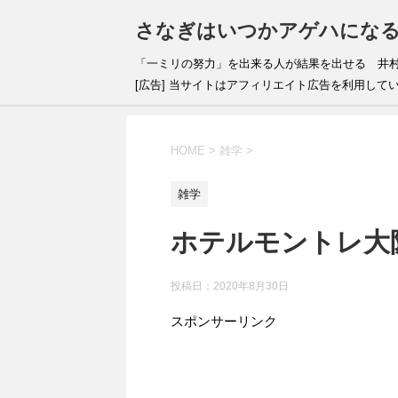
さなぎはいつかアゲハにな
「一ミリの努力」を出来
[広告] 当サイトはアフィリエイト広告を利用して
HOME
>
雑学
>
雑学
ホテルモントレ大
投稿日：
2020年8月30日
スポンサーリンク