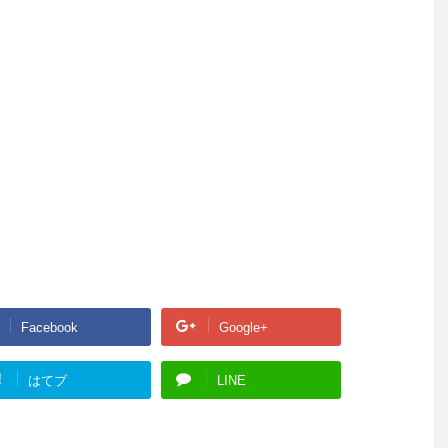
Facebook
Google+
!
はてブ
LINE