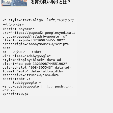
る質の良い眠りとは？
<p style="text-align: left;">スポンサ
ーリンク<br>

<script async="" 
src="https://pagead2.googlesyndicati
on.com/pagead/js/adsbygoogle.js?
client=ca-pub-1323908744551902" 
crossorigin="anonymous"></script>
<br>

<!-- スクエア --><br>

<ins class="adsbygoogle" 
style="display:block" data-ad-
client="ca-pub-1323908744551902" 
data-ad-slot="6084305543" data-ad-
format="auto" data-full-width-
responsive="true"></ins><br>

<script><br />

     (adsbygoogle = 
window.adsbygoogle || []).push({});
<br />

</script></p>