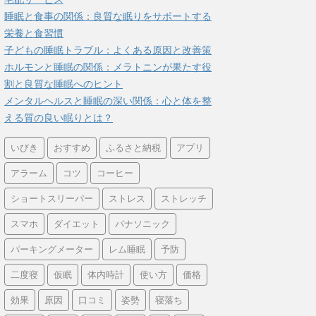
睡眠と食事の関係：良質な眠りをサポートする
栄養と食習慣
子どもの睡眠トラブル：よくある原因と改善策
ホルモンと睡眠の関係：メラトニンが果たす役
割と良質な睡眠へのヒント
メンタルヘルスと睡眠の深い関係：心と体を整
える質の良い眠りとは？
いびき
おすすめ
ふるさと納税
アプリ
アラーム
コツ
コーヒー
ショートスリーパー
ストレス
ストレッチ
スマホ
ダイエット
パナソニック
パーキングメーター
レム睡眠
予防
二度寝
仮眠
体内時計
使い方
価格
効果
原因
口コミ
姿勢
寝落ち