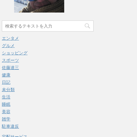
エンタメ
グルメ
ショッピング
スポーツ
佐藤達三
健康
日記
未分類
生活
睡眠
美容
雑学
駐車違反
宅配サービス