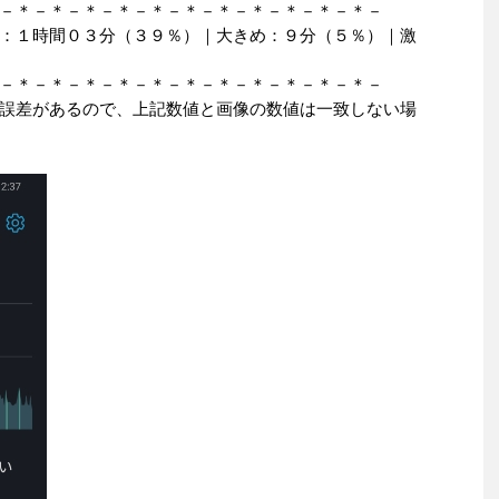
－＊－＊－＊－＊－＊－＊－＊－＊－＊－＊－＊－
：１時間０３分（３９％）｜大きめ：９分（５％）｜激
－＊－＊－＊－＊－＊－＊－＊－＊－＊－＊－＊－
誤差があるので、上記数値と画像の数値は一致しない場