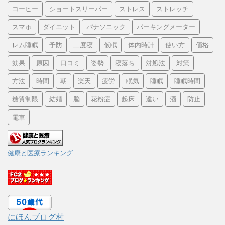
コーヒー
ショートスリーパー
ストレス
ストレッチ
スマホ
ダイエット
パナソニック
パーキングメーター
レム睡眠
予防
二度寝
仮眠
体内時計
使い方
価格
効果
原因
口コミ
姿勢
寝落ち
対処法
対策
方法
時間
朝
楽天
疲労
眠気
睡眠
睡眠時間
糖質制限
結婚
脳
花粉症
起床
違い
酒
防止
電車
健康と医療ランキング
にほんブログ村