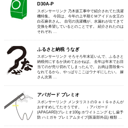
D30A-P
スポンサーリンク 乃木坂工事中で紹介されてた洗濯
機特集。 今回は、今年の上半期ＣＭアイドル女王の
白石麻衣さん。 自宅の洗濯機が、水漏れが出てきて
交換を希望しているとのことです。 紹介されたのは
それぞれ …
ふるさと納税 うなぎ
スポンサーリンク そろそろ年末近いんで、ふるさと
納税何にするか決めておかねば。 去年は年末でお目
当てのが売り切れてしまったんで。 お肉は普段食べ
なれてるから、やっぱりここはウナギにしたい。 嫁
さん次第 …
アパガード プレミオ
スポンサーリンク メンタリストのＤａｉＧｏさんが
おすすめしてたそうです。 ↓ アパガード
(APAGARD)プレミオ100g ホワイトニング むし歯予
防 ハミガキ プレミアムタイプ(医薬部外品) 種類 …