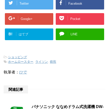
Twitter
Facebook
Google+
Pocket
B!
はてブ
LINE
-
ショッピング
-
ホームロースター
,
ライソン
,
焙煎
執筆者：
ひで
関連記事
パナソニック ななめドラム式洗濯機 DW-