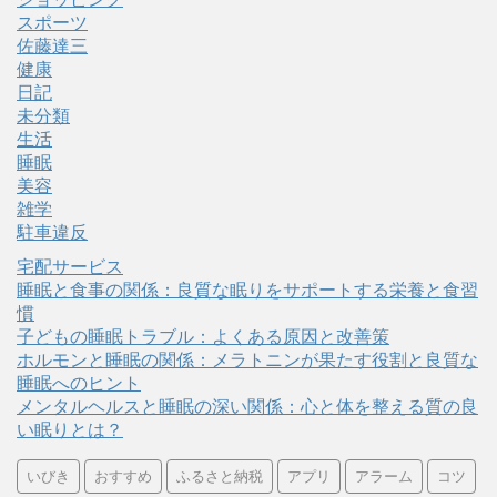
スポーツ
佐藤達三
健康
日記
未分類
生活
睡眠
美容
雑学
駐車違反
宅配サービス
睡眠と食事の関係：良質な眠りをサポートする栄養と食習
慣
子どもの睡眠トラブル：よくある原因と改善策
ホルモンと睡眠の関係：メラトニンが果たす役割と良質な
睡眠へのヒント
メンタルヘルスと睡眠の深い関係：心と体を整える質の良
い眠りとは？
いびき
おすすめ
ふるさと納税
アプリ
アラーム
コツ