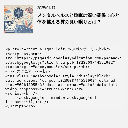
2025/01/17
メンタルヘルスと睡眠の深い関係：心と
体を整える質の良い眠りとは？
<p style="text-align: left;">スポンサーリンク<br>

<script async="" 
src="https://pagead2.googlesyndication.com/pagead/j
s/adsbygoogle.js?client=ca-pub-1323908744551902" 
crossorigin="anonymous"></script><br>

<!-- スクエア --><br>

<ins class="adsbygoogle" style="display:block" 
data-ad-client="ca-pub-1323908744551902" data-ad-
slot="6084305543" data-ad-format="auto" data-full-
width-responsive="true"></ins><br>

<script><br />

     (adsbygoogle = window.adsbygoogle || 
[]).push({});<br />

</script></p>