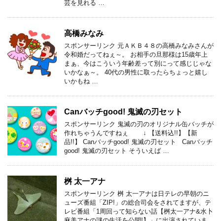
芸を見れる …
高橋みなみ
スポンサーリンク 元ＡＫＢ４８の高橋みなみさんが
令和婚だってねぇ～。 お相手の旦那様は15歳年上
まぁ、今はこういう年齢差って別にって感じじゃな
いかなぁ～。 40代の男性に取ったらちょっと嬉し
いかもね …
Canバッチgood! 鬼滅の刃セット
スポンサーリンク 鬼滅の刃のオリジナル缶バッチが
作れちゃうんですねぇ ↓ 【送料込!!】【新
品!!】 Canバッチgood! 鬼滅の刃セット Canバッチ
good! 鬼滅の刃セット そういえば …
桝 太一アナ
スポンサーリンク 桝 太一アナは日テレの早朝のニ
ューズ番組「ZIP!」の総合司会をされてますが、テ
レビ番組「1周回って知らない話【桝太一アナ&水卜
麻美アナの謎の生活を公開!】」に出演されていま