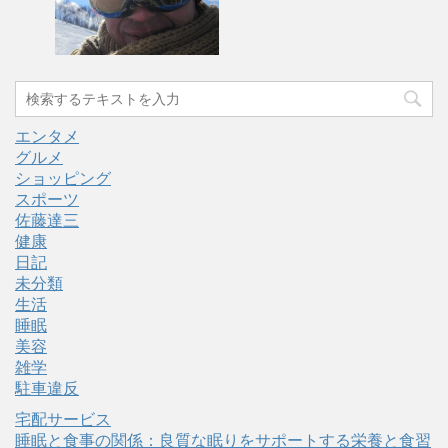
エンタメ
グルメ
ショッピング
スポーツ
佐藤達三
健康
日記
未分類
生活
睡眠
美容
雑学
駐車違反
宅配サービス
睡眠と食事の関係：良質な眠りをサポートする栄養と食習