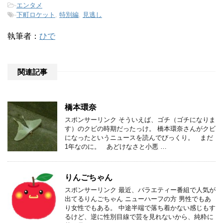
-
エンタメ
-
下町ロケット
,
特別編
,
見逃し
執筆者：
ひで
関連記事
橋本環奈
スポンサーリンク そういえば、ゴチ（ゴチになりま
す）のクビの時期だったっけ。 橋本環奈さんがクビ
になったというニュースを読んでびっくり。 まだ
1年なのに。 あどけなさと小悪 …
りんごちゃん
スポンサーリンク 最近、バラエティー番組で人気が
出てるりんごちゃん ニューハーフの方 男性でもあ
り女性でもある。 中途半端で落ち着かない感じもす
るけど、逆に性別目線で芸を見れないから、純粋に