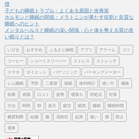
慣
子どもの睡眠トラブル：よくある原因と改善策
ホルモンと睡眠の関係：メラトニンが果たす役割と良質な
睡眠へのヒント
メンタルヘルスと睡眠の深い関係：心と体を整える質の良
い眠りとは？
いびき
おすすめ
ふるさと納税
アプリ
アラーム
コツ
コーヒー
ショートスリーパー
ストレス
ストレッチ
スマホ
ダイエット
パナソニック
パーキングメーター
レム睡眠
予防
二度寝
仮眠
体内時計
使い方
価格
効果
原因
口コミ
姿勢
寝落ち
対処法
対策
方法
時間
朝
楽天
疲労
眠気
睡眠
睡眠時間
糖質制限
結婚
脳
花粉症
起床
違い
酒
防止
電車