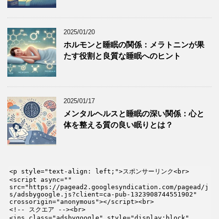
2025/01/20
ホルモンと睡眠の関係：メラトニンが果
たす役割と良質な睡眠へのヒント
2025/01/17
メンタルヘルスと睡眠の深い関係：心と
体を整える質の良い眠りとは？
<p style="text-align: left;">スポンサーリンク<br>

<script async="" 
src="https://pagead2.googlesyndication.com/pagead/j
s/adsbygoogle.js?client=ca-pub-1323908744551902" 
crossorigin="anonymous"></script><br>

<!-- スクエア --><br>

<ins class="adsbygoogle" style="display:block" 