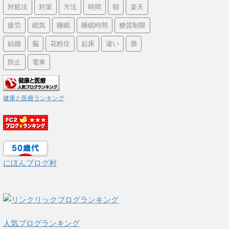
対処法
対策
方法
時間
朝
楽天
疲労
眠気
睡眠
睡眠時間
糖質制限
結婚
脳
花粉症
起床
違い
酒
防止
電車
健康と医療ランキング
にほんブログ村
人気ブログランキング