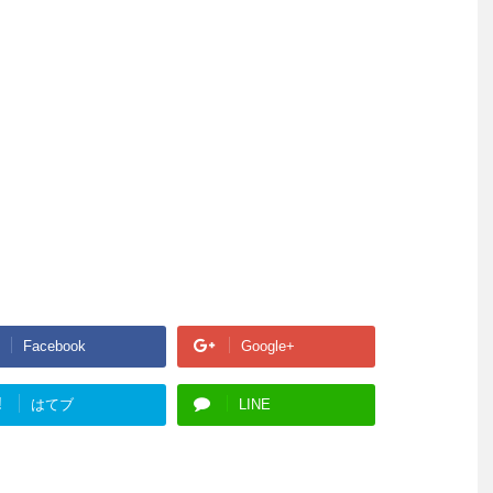
Facebook
Google+
!
はてブ
LINE