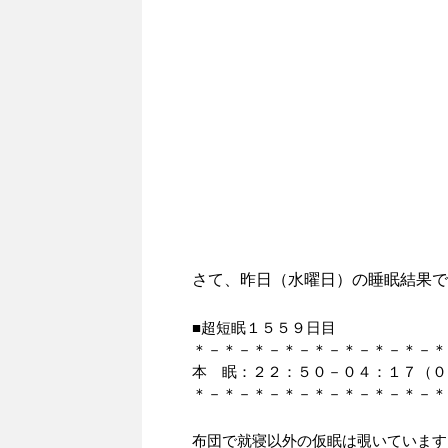
さて、昨日（水曜日）の睡眠結果で
■超短眠１５５９日目
＊－＊－＊－＊－＊－＊－＊－＊－＊
本 眠：２２：５０－０４：１７（０
＊－＊－＊－＊－＊－＊－＊－＊－＊
布団で就寝以外の仮眠は覗いています