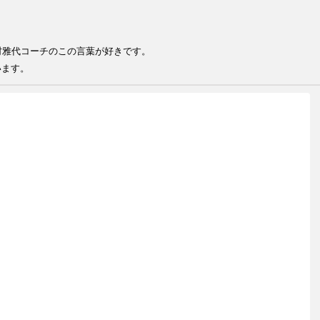
る
る人が結果を出せる 井村雅代コー
います。