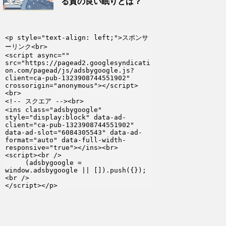
る質の良い眠りとは？
<p style="text-align: left;">スポンサ
ーリンク<br>

<script async="" 
src="https://pagead2.googlesyndicati
on.com/pagead/js/adsbygoogle.js?
client=ca-pub-1323908744551902" 
crossorigin="anonymous"></script>
<br>

<!-- スクエア --><br>

<ins class="adsbygoogle" 
style="display:block" data-ad-
client="ca-pub-1323908744551902" 
data-ad-slot="6084305543" data-ad-
format="auto" data-full-width-
responsive="true"></ins><br>

<script><br />

     (adsbygoogle = 
window.adsbygoogle || []).push({});
<br />

</script></p>