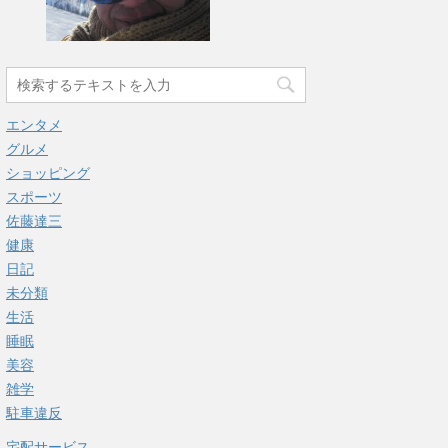
エンタメ
グルメ
ショッピング
スポーツ
佐藤達三
健康
日記
未分類
生活
睡眠
美容
雑学
駐車違反
宅配サービス