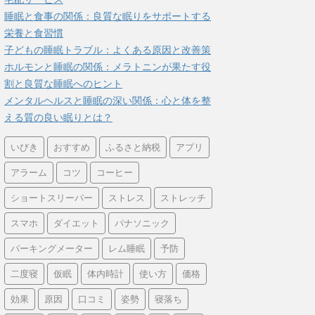
睡眠と食事の関係：良質な眠りをサポートする
栄養と食習慣
子どもの睡眠トラブル：よくある原因と改善策
ホルモンと睡眠の関係：メラトニンが果たす役
割と良質な睡眠へのヒント
メンタルヘルスと睡眠の深い関係：心と体を整
える質の良い眠りとは？
いびき
おすすめ
ふるさと納税
アプリ
アラーム
コツ
コーヒー
ショートスリーパー
ストレス
ストレッチ
スマホ
ダイエット
パナソニック
パーキングメーター
レム睡眠
予防
二度寝
仮眠
体内時計
使い方
価格
効果
原因
口コミ
姿勢
寝落ち