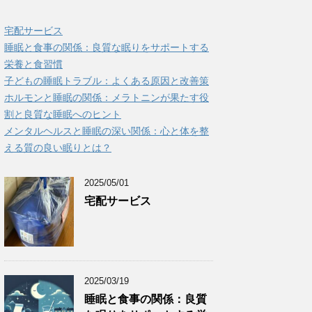
宅配サービス
睡眠と食事の関係：良質な眠りをサポートする
栄養と食習慣
子どもの睡眠トラブル：よくある原因と改善策
ホルモンと睡眠の関係：メラトニンが果たす役
割と良質な睡眠へのヒント
メンタルヘルスと睡眠の深い関係：心と体を整
える質の良い眠りとは？
2025/05/01
宅配サービス
2025/03/19
睡眠と食事の関係：良質