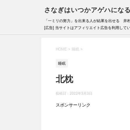
さなぎはいつかアゲハにな
「一ミリの努力」を出来
[広告] 当サイトはアフィリエイト広告を利用して
HOME
>
睡眠
>
睡眠
北枕
投稿日：
2022年3月3日
スポンサーリンク