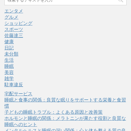
エンタメ
グルメ
ショッピング
スポーツ
佐藤達三
健康
日記
未分類
生活
睡眠
美容
雑学
駐車違反
宅配サービス
睡眠と食事の関係：良質な眠りをサポートする栄養と食習
慣
子どもの睡眠トラブル：よくある原因と改善策
ホルモンと睡眠の関係：メラトニンが果たす役割と良質な
睡眠へのヒント
メンタルヘルスと睡眠の深い関係：心と体を整える質の良