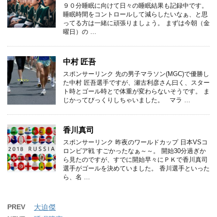
９０分睡眠に向けて日々の睡眠結果も記録中です。
睡眠時間をコントロールして減らしたいなぁ、と思
ってる方は一緒に頑張りましょう。 まずは今朝（金
曜日）の …
中村 匠吾
スポンサーリンク 先の男子マラソン(MGC)で優勝し
た中村 匠吾選手ですが、瀬古利彦さん曰く、スター
ト時とゴール時とで体重が変わらないそうです。 ま
じかってびっくりしちゃいました。 マラ …
香川真司
スポンサーリンク 昨夜のワールドカップ 日本VSコ
ロンビア戦 すごかったなぁ～～。 開始30分過ぎか
ら見たのですが、すでに開始早々にＰＫで香川真司
選手がゴールを決めていました。 香川選手といった
ら、名 …
PREV
大迫傑