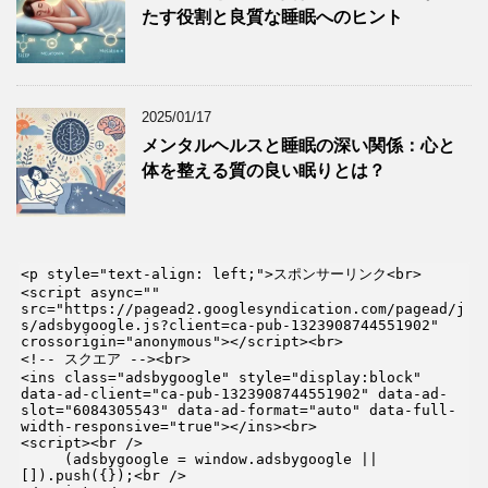
たす役割と良質な睡眠へのヒント
2025/01/17
メンタルヘルスと睡眠の深い関係：心と
体を整える質の良い眠りとは？
<p style="text-align: left;">スポンサーリンク<br>

<script async="" 
src="https://pagead2.googlesyndication.com/pagead/j
s/adsbygoogle.js?client=ca-pub-1323908744551902" 
crossorigin="anonymous"></script><br>

<!-- スクエア --><br>

<ins class="adsbygoogle" style="display:block" 
data-ad-client="ca-pub-1323908744551902" data-ad-
slot="6084305543" data-ad-format="auto" data-full-
width-responsive="true"></ins><br>

<script><br />

     (adsbygoogle = window.adsbygoogle || 
[]).push({});<br />
