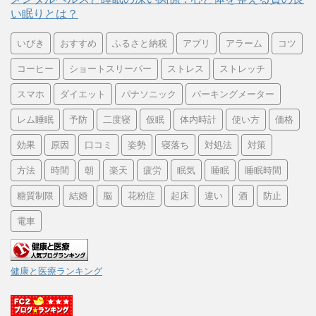
い眠りとは？
いびき
おすすめ
ふるさと納税
アプリ
アラーム
コツ
コーヒー
ショートスリーパー
ストレス
ストレッチ
スマホ
ダイエット
パナソニック
パーキングメーター
レム睡眠
予防
二度寝
仮眠
体内時計
使い方
価格
効果
原因
口コミ
姿勢
寝落ち
対処法
対策
方法
時間
朝
楽天
疲労
眠気
睡眠
睡眠時間
糖質制限
結婚
脳
花粉症
起床
違い
酒
防止
電車
健康と医療ランキング