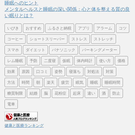
睡眠へのヒント
メンタルヘルスと睡眠の深い関係：心と体を整える質の良
い眠りとは？
いびき
おすすめ
ふるさと納税
アプリ
アラーム
コツ
コーヒー
ショートスリーパー
ストレス
ストレッチ
スマホ
ダイエット
パナソニック
パーキングメーター
レム睡眠
予防
二度寝
仮眠
体内時計
使い方
価格
効果
原因
口コミ
姿勢
寝落ち
対処法
対策
方法
時間
朝
楽天
疲労
眠気
睡眠
睡眠時間
糖質制限
結婚
脳
花粉症
起床
違い
酒
防止
電車
健康と医療ランキング