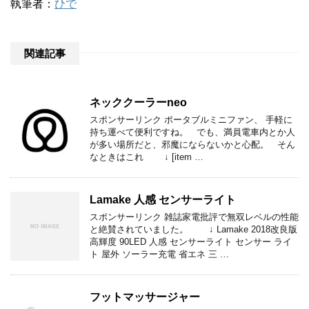
執筆者：
ひで
関連記事
ネッククーラーneo
スポンサーリンク ポータブルミニファン、 手軽に
持ち運べて便利ですね。 でも、満員電車内とか人
が多い場所だと、邪魔にならないかと心配。 そん
なときはこれ ↓ [item …
Lamake 人感 センサーライト
スポンサーリンク 雑誌家電批評で無双レベルの性能
と絶賛されていました。 ↓ Lamake 2018改良版
高輝度 90LED 人感 センサーライト センサー ライ
ト 屋外 ソーラー充電 省エネ 三 …
フットマッサージャー