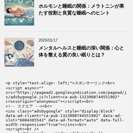
ホルモンと睡眠の関係：メラトニンが果
たす役割と良質な睡眠へのヒント
2025/01/17
メンタルヘルスと睡眠の深い関係：心と
体を整える質の良い眠りとは？
<p style="text-align: left;">スポンサーリンク<br>

<script async="" 
src="https://pagead2.googlesyndication.com/pagead/j
s/adsbygoogle.js?client=ca-pub-1323908744551902" 
crossorigin="anonymous"></script><br>

<!-- スクエア --><br>

<ins class="adsbygoogle" style="display:block" 
data-ad-client="ca-pub-1323908744551902" data-ad-
slot="6084305543" data-ad-format="auto" data-full-
width-responsive="true"></ins><br>

<script><br />
