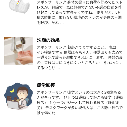
スポンサーリンク 身体の節々に負荷を貯めてたスト
レスが、解除で一気に無視できない不調の自覚を呼
び起こしてるって方多そうですね。 例年だと、5月
病の時期に、慣れない環境のストレスが身体の不調
を呼び、それ …
洗顔の効果
スポンサーリンク 朝起きてまずすること。 私はト
イレ掃除ですｗ 便器はもちろん、便器回りも含めて
一通り水で絞った雑巾できれいにします。 便器の裏
の、普段は目につきにくいところとか、きれいにし
てるつもり …
疲労回復
スポンサーリンク 疲労というのは大きく2種類ある
んだそうです。 ひとつは運動して起こる疲労（運動
疲労） もう一つがジーとして疲れる疲労（静止疲
労） デスクワークが多い現代人は、この静止疲労で
腰を傷めた …