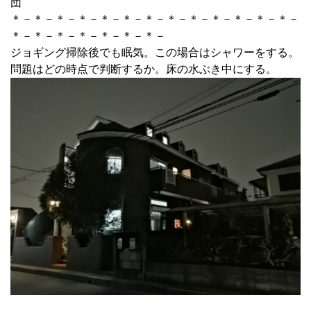
団
＊－＊－＊－＊－＊－＊－＊－＊－＊－＊－＊－＊－＊－
＊－＊－＊－＊－＊－＊－＊－
ジョギング掃除後でも眠気。この場合はシャワーをする。
問題はどの時点で判断するか。床の水ぶき中にする。