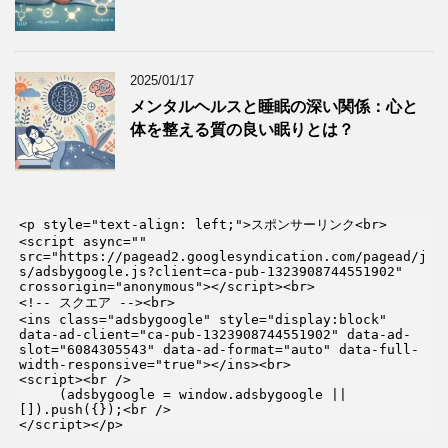
2025/01/17
メンタルヘルスと睡眠の深い関係：心と
体を整える質の良い眠りとは？
<p style="text-align: left;">スポンサーリンク<br>

<script async="" 
src="https://pagead2.googlesyndication.com/pagead/j
s/adsbygoogle.js?client=ca-pub-1323908744551902" 
crossorigin="anonymous"></script><br>

<!-- スクエア --><br>

<ins class="adsbygoogle" style="display:block" 
data-ad-client="ca-pub-1323908744551902" data-ad-
slot="6084305543" data-ad-format="auto" data-full-
width-responsive="true"></ins><br>

<script><br />

     (adsbygoogle = window.adsbygoogle || 
[]).push({});<br />

</script></p>