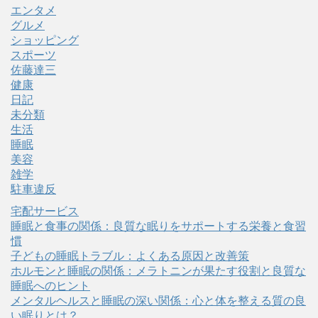
エンタメ
グルメ
ショッピング
スポーツ
佐藤達三
健康
日記
未分類
生活
睡眠
美容
雑学
駐車違反
宅配サービス
睡眠と食事の関係：良質な眠りをサポートする栄養と食習
慣
子どもの睡眠トラブル：よくある原因と改善策
ホルモンと睡眠の関係：メラトニンが果たす役割と良質な
睡眠へのヒント
メンタルヘルスと睡眠の深い関係：心と体を整える質の良
い眠りとは？