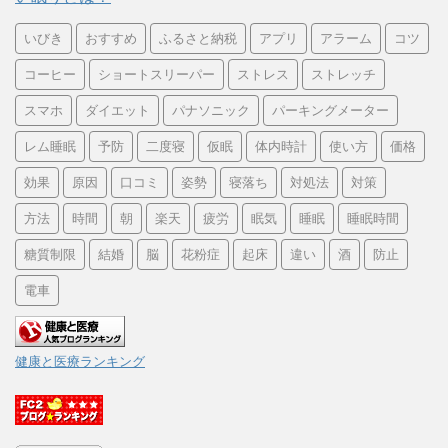
いびき
おすすめ
ふるさと納税
アプリ
アラーム
コツ
コーヒー
ショートスリーパー
ストレス
ストレッチ
スマホ
ダイエット
パナソニック
パーキングメーター
レム睡眠
予防
二度寝
仮眠
体内時計
使い方
価格
効果
原因
口コミ
姿勢
寝落ち
対処法
対策
方法
時間
朝
楽天
疲労
眠気
睡眠
睡眠時間
糖質制限
結婚
脳
花粉症
起床
違い
酒
防止
電車
健康と医療ランキング