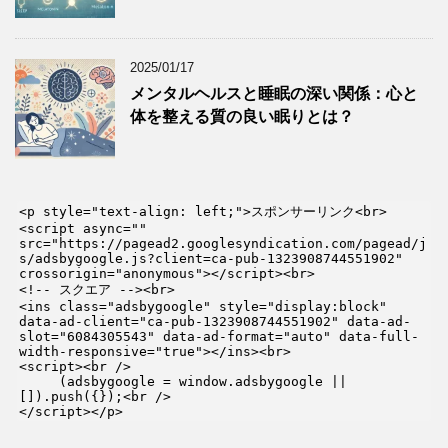
2025/01/17
メンタルヘルスと睡眠の深い関係：心と
体を整える質の良い眠りとは？
<p style="text-align: left;">スポンサーリンク<br>

<script async="" 
src="https://pagead2.googlesyndication.com/pagead/j
s/adsbygoogle.js?client=ca-pub-1323908744551902" 
crossorigin="anonymous"></script><br>

<!-- スクエア --><br>

<ins class="adsbygoogle" style="display:block" 
data-ad-client="ca-pub-1323908744551902" data-ad-
slot="6084305543" data-ad-format="auto" data-full-
width-responsive="true"></ins><br>

<script><br />

     (adsbygoogle = window.adsbygoogle || 
[]).push({});<br />

</script></p>