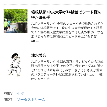
箱根駅伝 中央大学が14秒差でシード権を
得た決め手
スポンサーリンク 今朝のシューイチで放送されてた
今年の箱根駅伝で１０位の中央大学が僅か１４秒差
で１１位の順天堂大学に差をつけた決め手 カーブを
走り切った時に瞬間的にスピードを上げる (ﾟДﾟ;)
&n …
清水希容
スポンサーリンク 次回の東京オリンピックから正式
競技種目となる空手 その空手で最も金メダルに近い
といわれる清水希容（しみず きよう）さんが週末
のバラエティーテレビに出演されていました。 確
かシューイチ …
PREV
七夕
NEXT
ソーダストリーム