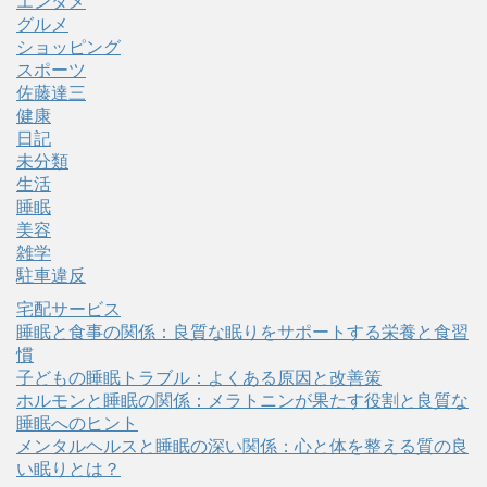
エンタメ
グルメ
ショッピング
スポーツ
佐藤達三
健康
日記
未分類
生活
睡眠
美容
雑学
駐車違反
宅配サービス
睡眠と食事の関係：良質な眠りをサポートする栄養と食習
慣
子どもの睡眠トラブル：よくある原因と改善策
ホルモンと睡眠の関係：メラトニンが果たす役割と良質な
睡眠へのヒント
メンタルヘルスと睡眠の深い関係：心と体を整える質の良
い眠りとは？