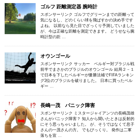
ゴルフ 距離測定器 腕時計
スポンサーリンク ゴルフでグリーンまでの距離って
気になるし、どのくらい球を飛ばすかの決め手です
よね。 以前なら見た目でざっくり予測していました
が、今は正確な距離を測定できます。 どうせなら腕
時計型の距 …
オウンゴール
スポンサーリンク サッカー ベルギー対ブラジル戦
前半でまさかのブラジルのオウンゴール 結局２－１
で日本を下したベルギーが優勝法補でFIFAランキン
グ2位のブラジルを破りました。 日本に買ったベル
ギー …
長嶋一茂 パニック障害
スポンサーリンク ミスタージャイアンツの長嶋茂雄
さんがパニック障害？ 知人から聞いたときは反射的
にそう思っちゃいました。 が、そうではなくて息子
さんの一茂さんの方。 でもびっくり。 発作は二軍
落ちを宣 …