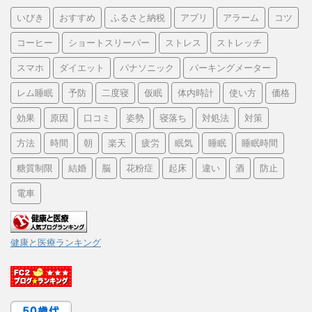
いびき
おすすめ
ふるさと納税
アプリ
アラーム
コツ
コーヒー
ショートスリーパー
ストレス
ストレッチ
スマホ
ダイエット
パナソニック
パーキングメーター
レム睡眠
予防
二度寝
仮眠
体内時計
使い方
価格
効果
原因
口コミ
姿勢
寝落ち
対処法
対策
方法
時間
朝
楽天
疲労
眠気
睡眠
睡眠時間
糖質制限
結婚
脳
花粉症
起床
違い
酒
防止
電車
健康と医療ランキング