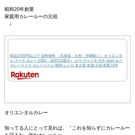
昭和20年創業
家庭用カレールーの元祖
↓
税込3700円以上で 送料無料 （北海道・九州・沖縄除く） オリエンタ
ル マース カレー 230g （約9?10皿分） ルウ チャツネ 付き curry ルー
カレーライス カレーうどん 昭和 レトロ 名古屋 老舗 元祖 創業75年
オリエンタルカレー
知ってる人にとって見れば、「これを知らずにカレールー