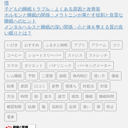
慣
子どもの睡眠トラブル：よくある原因と改善策
ホルモンと睡眠の関係：メラトニンが果たす役割と良質な
睡眠へのヒント
メンタルヘルスと睡眠の深い関係：心と体を整える質の良
い眠りとは？
いびき
おすすめ
ふるさと納税
アプリ
アラーム
コツ
コーヒー
ショートスリーパー
ストレス
ストレッチ
スマホ
ダイエット
パナソニック
パーキングメーター
レム睡眠
予防
二度寝
仮眠
体内時計
使い方
価格
効果
原因
口コミ
姿勢
寝落ち
対処法
対策
方法
時間
朝
楽天
疲労
眠気
睡眠
睡眠時間
糖質制限
結婚
脳
花粉症
起床
違い
酒
防止
電車