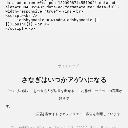
data-ad-client="ca-pub-1323908744551902" data-ad-
slot="6084305543" data-ad-format="auto" data-full-
width-responsive="true"></ins><br>

<script><br />

     (adsbygoogle = window.adsbygoogle || 
[]).push({});<br />

</script></p>
サイトマップ
さなぎはいつかアゲハになる
「一ミリの努力」を出来る人が結果を出せる 井村雅代コーチのこの言葉が
好きで
す。
[広告] 当サイトはアフィリエイト広告を利用しています。
Copyright© さなぎはいつかアゲハになる , 2026 All Rights Reserved.