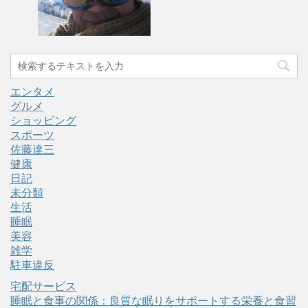
エンタメ
グルメ
ショッピング
スポーツ
佐藤達三
健康
日記
未分類
生活
睡眠
美容
雑学
駐車違反
宅配サービス
睡眠と食事の関係：良質な眠りをサポートする栄養と食習