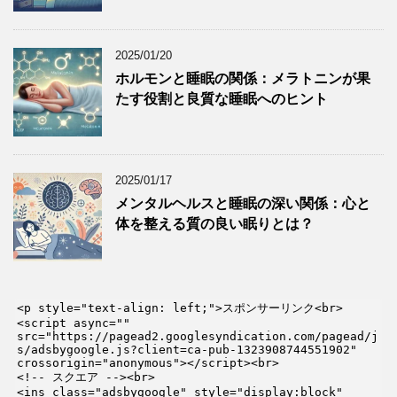
2025/01/20
ホルモンと睡眠の関係：メラトニンが果
たす役割と良質な睡眠へのヒント
2025/01/17
メンタルヘルスと睡眠の深い関係：心と
体を整える質の良い眠りとは？
<p style="text-align: left;">スポンサーリンク<br>

<script async="" 
src="https://pagead2.googlesyndication.com/pagead/j
s/adsbygoogle.js?client=ca-pub-1323908744551902" 
crossorigin="anonymous"></script><br>

<!-- スクエア --><br>

<ins class="adsbygoogle" style="display:block" 