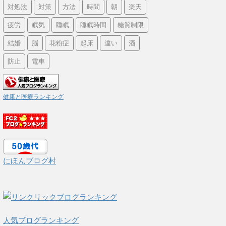
対処法
対策
方法
時間
朝
楽天
疲労
眠気
睡眠
睡眠時間
糖質制限
結婚
脳
花粉症
起床
違い
酒
防止
電車
健康と医療ランキング
にほんブログ村
人気ブログランキング