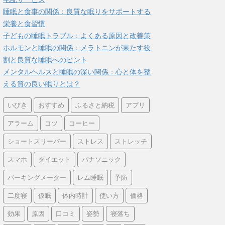
睡眠と食事の関係：良質な眠りをサポートする
栄養と食習慣
子どもの睡眠トラブル：よくある原因と改善策
ホルモンと睡眠の関係：メラトニンが果たす役
割と良質な睡眠へのヒント
メンタルヘルスと睡眠の深い関係：心と体を整
える質の良い眠りとは？
いびき
おすすめ
ふるさと納税
アプリ
アラーム
コツ
コーヒー
ショートスリーパー
ストレス
ストレッチ
スマホ
ダイエット
パナソニック
パーキングメーター
レム睡眠
予防
二度寝
仮眠
体内時計
使い方
価格
効果
原因
口コミ
姿勢
寝落ち