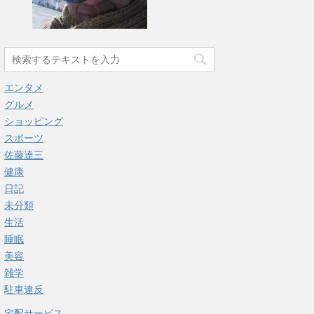
エンタメ
グルメ
ショッピング
スポーツ
佐藤達三
健康
日記
未分類
生活
睡眠
美容
雑学
駐車違反
宅配サービス