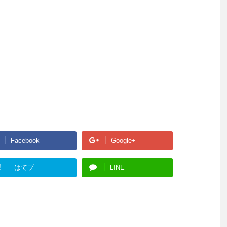
Facebook
Google+
!
はてブ
LINE