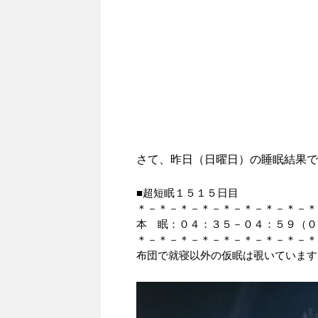
さて、昨日（日曜日）の睡眠結果で
■超短眠１５１５日目
＊－＊－＊－＊－＊－＊－＊－＊－＊
本 眠：０４：３５－０４：５９（０
＊－＊－＊－＊－＊－＊－＊－＊－＊
布団で就寝以外の仮眠は覗いています