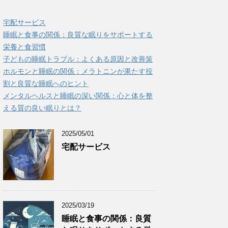
宅配サービス
睡眠と食事の関係：良質な眠りをサポートする
栄養と食習慣
子どもの睡眠トラブル：よくある原因と改善策
ホルモンと睡眠の関係：メラトニンが果たす役
割と良質な睡眠へのヒント
メンタルヘルスと睡眠の深い関係：心と体を整
える質の良い眠りとは？
2025/05/01
宅配サービス
2025/03/19
睡眠と食事の関係：良質