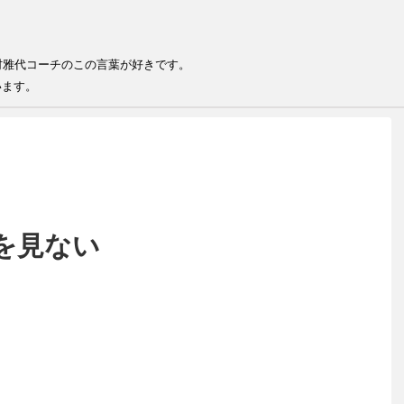
る
る人が結果を出せる 井村雅代コー
います。
を見ない