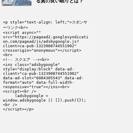
る質の良い眠りとは？
<p style="text-align: left;">スポンサ
ーリンク<br>

<script async="" 
src="https://pagead2.googlesyndicati
on.com/pagead/js/adsbygoogle.js?
client=ca-pub-1323908744551902" 
crossorigin="anonymous"></script>
<br>

<!-- スクエア --><br>

<ins class="adsbygoogle" 
style="display:block" data-ad-
client="ca-pub-1323908744551902" 
data-ad-slot="6084305543" data-ad-
format="auto" data-full-width-
responsive="true"></ins><br>

<script><br />

     (adsbygoogle = 
window.adsbygoogle || []).push({});
<br />

</script></p>