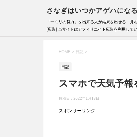
さなぎはいつかアゲハにな
「一ミリの努力」を出来
[広告] 当サイトはアフィリエイト広告を利用して
HOME
>
日記
>
日記
スマホで天気予報
投稿日：
2022年1月18日
スポンサーリンク