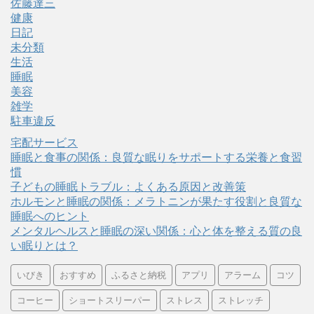
佐藤達三
健康
日記
未分類
生活
睡眠
美容
雑学
駐車違反
宅配サービス
睡眠と食事の関係：良質な眠りをサポートする栄養と食習
慣
子どもの睡眠トラブル：よくある原因と改善策
ホルモンと睡眠の関係：メラトニンが果たす役割と良質な
睡眠へのヒント
メンタルヘルスと睡眠の深い関係：心と体を整える質の良
い眠りとは？
いびき
おすすめ
ふるさと納税
アプリ
アラーム
コツ
コーヒー
ショートスリーパー
ストレス
ストレッチ