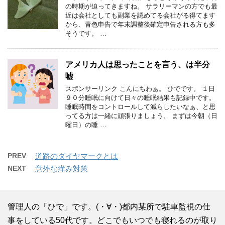
の時期が迫ってきますね。 サラリーマンの方でも最
近は会社としても副業を認めてる会社がる得てます
から、青色申告で年末調整後確定申告される方も多
そうです。 …
アメリカ人は思ったことを言う、は半分
嘘
スポンサーリンク こんにちわぁ。 ひでです。 １日
９０分睡眠に向けて日々の睡眠結果も記録中です。
睡眠時間をコントロールして減らしたいなぁ、と思
ってる方は一緒に頑張りましょう。 まずは今朝（日
曜日）の睡 …
PREV
道路のダイヤマークとは
NEXT
意外な痒み対策
管理人の「ひで」です。(・∀・)都内某所で駐車監視の仕
事をしている50代です。どこでもいつでも寝れるのが取り