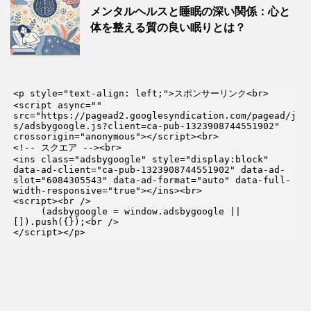
メンタルヘルスと睡眠の深い関係：心と
体を整える質の良い眠りとは？
<p style="text-align: left;">スポンサーリンク<br>

<script async="" 
src="https://pagead2.googlesyndication.com/pagead/j
s/adsbygoogle.js?client=ca-pub-1323908744551902" 
crossorigin="anonymous"></script><br>

<!-- スクエア --><br>

<ins class="adsbygoogle" style="display:block" 
data-ad-client="ca-pub-1323908744551902" data-ad-
slot="6084305543" data-ad-format="auto" data-full-
width-responsive="true"></ins><br>

<script><br />

     (adsbygoogle = window.adsbygoogle || 
[]).push({});<br />

</script></p>