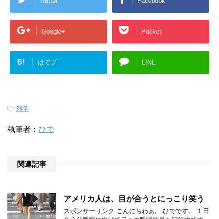
Twitter
Facebook
Google+
Pocket
B!
はてブ
LINE
-
雑学
執筆者：
ひで
関連記事
アメリカ人は、目が合うとにっこり笑う
スポンサーリンク こんにちわぁ。 ひでです。 １日