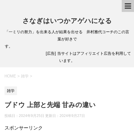
さなぎはいつかアゲハになる
「一ミリの努力」を出来る人が結果を出せる 井村雅代コーチのこの言
葉が好きで
す。
[広告] 当サイトはアフィリエイト広告を利用して
います。
HOME
>
雑学
>
雑学
ブドウ 上部と先端 甘みの違い
投稿日：2024年9月25日 更新日：
2024年9月27日
スポンサーリンク