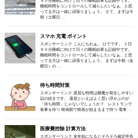
９０分睡眠に向けて日々の睡眠結果も記録中です。
睡眠時間をコントロールして減らしたいなぁ、と思
ってる方は一緒に頑張りましょう。 さて、まずは今
朝（土曜日 …
スマホ 充電 ポイント
スポンサーリンク こんにちわぁ。 ひでです。 １日
９０分睡眠に向けて日々の睡眠結果も記録中です。
睡眠時間をコントロールして減らしたいなぁ、と思
ってる方は一緒に頑張りましょう。 まずは今朝（金
曜日）の …
待ち時間対策
スポンサーリンク 退屈な時間は睡魔が発生しやすい
話の続きです。 退屈といえばよく思い浮かぶのが
「待ち時間」じゃないでしょうか？ レストランで
食事を待つ 映画館で映画が始まるまで待つ 電車 …
医療費控除 計算方法
スポンサーリンク 末年始になるとそろそろ確定申告