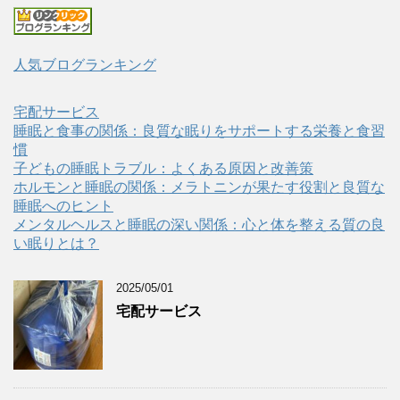
人気ブログランキング
宅配サービス
睡眠と食事の関係：良質な眠りをサポートする栄養と食習
慣
子どもの睡眠トラブル：よくある原因と改善策
ホルモンと睡眠の関係：メラトニンが果たす役割と良質な
睡眠へのヒント
メンタルヘルスと睡眠の深い関係：心と体を整える質の良
い眠りとは？
2025/05/01
宅配サービス