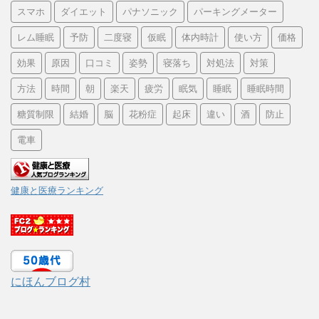
スマホ
ダイエット
パナソニック
パーキングメーター
レム睡眠
予防
二度寝
仮眠
体内時計
使い方
価格
効果
原因
口コミ
姿勢
寝落ち
対処法
対策
方法
時間
朝
楽天
疲労
眠気
睡眠
睡眠時間
糖質制限
結婚
脳
花粉症
起床
違い
酒
防止
電車
健康と医療ランキング
にほんブログ村