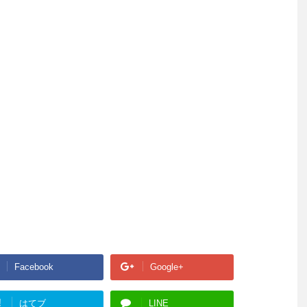
Facebook
Google+
!
はてブ
LINE