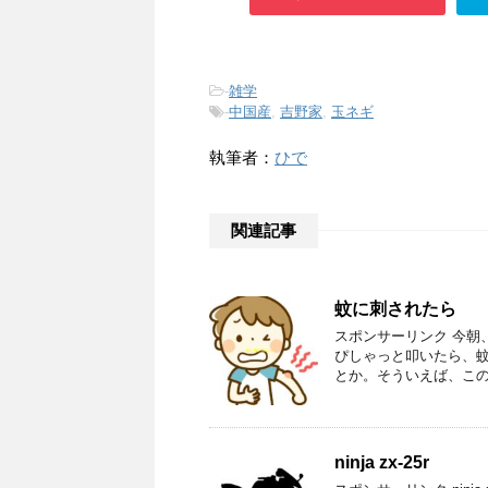
-
雑学
-
中国産
,
吉野家
,
玉ネギ
執筆者：
ひで
関連記事
蚊に刺されたら
スポンサーリンク 今朝
ぴしゃっと叩いたら、蚊
とか。そういえば、この
ninja zx-25r