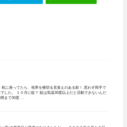
、机に座ってたら、視界を横切る見覚えのある影！ 思わず両手で
でした。 １０月に蚊？ 蚊は気温30度以上だと活動できないんだ
間まで30度 …