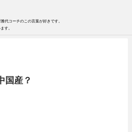
る
る人が結果を出せる 井村雅代コー
います。
中国産？