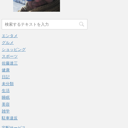
エンタメ
グルメ
ショッピング
スポーツ
佐藤達三
健康
日記
未分類
生活
睡眠
美容
雑学
駐車違反
宅配サービス