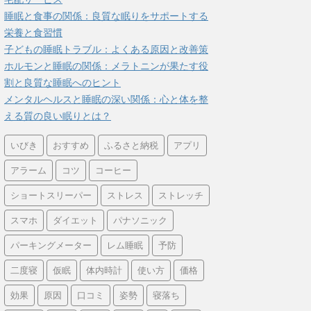
睡眠と食事の関係：良質な眠りをサポートする
栄養と食習慣
子どもの睡眠トラブル：よくある原因と改善策
ホルモンと睡眠の関係：メラトニンが果たす役
割と良質な睡眠へのヒント
メンタルヘルスと睡眠の深い関係：心と体を整
える質の良い眠りとは？
いびき
おすすめ
ふるさと納税
アプリ
アラーム
コツ
コーヒー
ショートスリーパー
ストレス
ストレッチ
スマホ
ダイエット
パナソニック
パーキングメーター
レム睡眠
予防
二度寝
仮眠
体内時計
使い方
価格
効果
原因
口コミ
姿勢
寝落ち