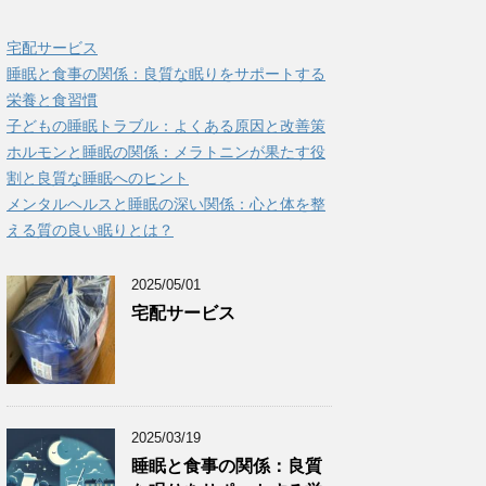
宅配サービス
睡眠と食事の関係：良質な眠りをサポートする
栄養と食習慣
子どもの睡眠トラブル：よくある原因と改善策
ホルモンと睡眠の関係：メラトニンが果たす役
割と良質な睡眠へのヒント
メンタルヘルスと睡眠の深い関係：心と体を整
える質の良い眠りとは？
2025/05/01
宅配サービス
2025/03/19
睡眠と食事の関係：良質