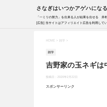
さなぎはいつかアゲハにな
「一ミリの努力」を出来
[広告] 当サイトはアフィリエイト広告を利用して
HOME
>
雑学
>
雑学
吉野家の玉ネギは
投稿日：
2020年2月22日
スポンサーリンク