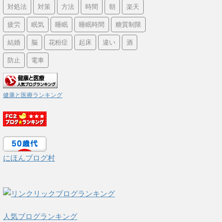
対処法
対策
方法
時間
朝
楽天
疲労
眠気
睡眠
睡眠時間
糖質制限
結婚
脳
花粉症
起床
違い
酒
防止
電車
健康と医療ランキング
にほんブログ村
人気ブログランキング