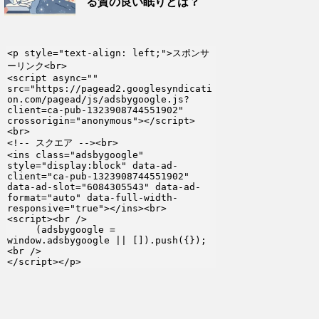
る質の良い眠りとは？
<p style="text-align: left;">スポンサ
ーリンク<br>

<script async="" 
src="https://pagead2.googlesyndicati
on.com/pagead/js/adsbygoogle.js?
client=ca-pub-1323908744551902" 
crossorigin="anonymous"></script>
<br>

<!-- スクエア --><br>

<ins class="adsbygoogle" 
style="display:block" data-ad-
client="ca-pub-1323908744551902" 
data-ad-slot="6084305543" data-ad-
format="auto" data-full-width-
responsive="true"></ins><br>

<script><br />

     (adsbygoogle = 
window.adsbygoogle || []).push({});
<br />

</script></p>