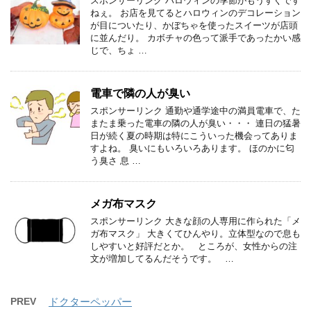
スポンサーリンク ハロウィンの季節がもうすぐです
ねぇ。 お店を見てるとハロウィンのデコレーション
が目についたり、かぼちゃを使ったスイーツが店頭
に並んだり。 カボチャの色って派手であったかい感
じで、ちょ …
電車で隣の人が臭い
スポンサーリンク 通勤や通学途中の満員電車で、た
またま乗った電車の隣の人が臭い・・・ 連日の猛暑
日が続く夏の時期は特にこういった機会ってありま
すよね。 臭いにもいろいろあります。 ほのかに匂
う臭さ 息 …
メガ布マスク
スポンサーリンク 大きな顔の人専用に作られた「メ
ガ布マスク」 大きくてひんやり。立体型なので息も
しやすいと好評だとか。 ところが、女性からの注
文が増加してるんだそうです。 …
PREV
ドクターペッパー