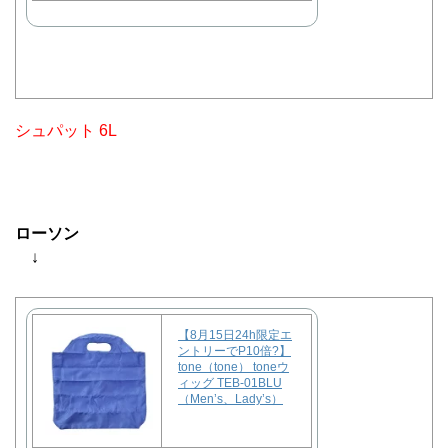
シュパット 6L
ローソン
↓
【8月15日24h限定エ
ントリーでP10倍?】
tone（tone） toneウ
ィッグ TEB-01BLU
（Men’s、Lady’s）