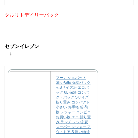
クルリトデイリーバック
セブンイレブン
↓
マーナ シュパット
ShuPatto 保冷バッグ
≪Sサイズ≫ エコバ
ッグ 6L 保冷 コンパ
クトバッグ Sサイズ
折り畳み コンパクト
小さい お手軽 袋 荷
物 レジャー コンビニ
お買い物 エコ 折り畳
み ランチ レジ袋 夏
スーパー レジャー ア
ウトドア S 買い物袋