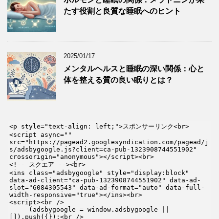
たす役割と良質な睡眠へのヒント
2025/01/17
メンタルヘルスと睡眠の深い関係：心と
体を整える質の良い眠りとは？
<p style="text-align: left;">スポンサーリンク<br>

<script async="" 
src="https://pagead2.googlesyndication.com/pagead/j
s/adsbygoogle.js?client=ca-pub-1323908744551902" 
crossorigin="anonymous"></script><br>

<!-- スクエア --><br>

<ins class="adsbygoogle" style="display:block" 
data-ad-client="ca-pub-1323908744551902" data-ad-
slot="6084305543" data-ad-format="auto" data-full-
width-responsive="true"></ins><br>

<script><br />

     (adsbygoogle = window.adsbygoogle || 
[]).push({});<br />
