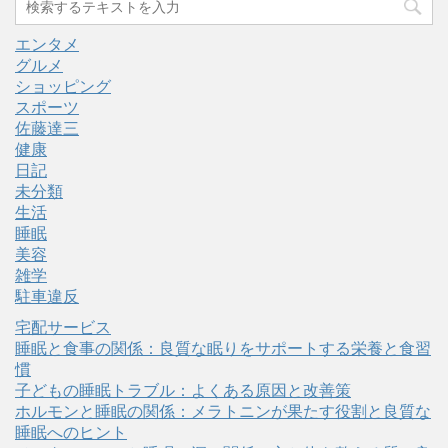
エンタメ
グルメ
ショッピング
スポーツ
佐藤達三
健康
日記
未分類
生活
睡眠
美容
雑学
駐車違反
宅配サービス
睡眠と食事の関係：良質な眠りをサポートする栄養と食習
慣
子どもの睡眠トラブル：よくある原因と改善策
ホルモンと睡眠の関係：メラトニンが果たす役割と良質な
睡眠へのヒント