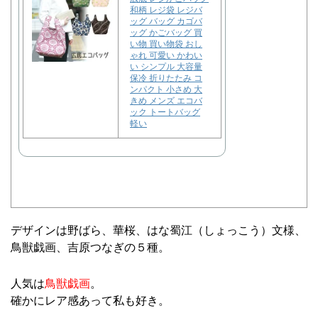
和柄 レジ袋 レジバ
ッグ バッグ カゴバ
ッグ かごバッグ 買
い物 買い物袋 おし
ゃれ 可愛い かわい
い シンプル 大容量
保冷 折りたたみ コ
ンパクト 小さめ 大
きめ メンズ エコバ
ック トートバッグ
軽い
デザインは野ばら、華桜、はな蜀江（しょっこう）文様、
鳥獣戯画、吉原つなぎの５種。
人気は
鳥獣戯画
。
確かにレア感あって私も好き。