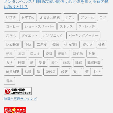
メンタルヘルスと睡眠の深い関係：心と体を整える質の良
い眠りとは？
いびき
おすすめ
ふるさと納税
アプリ
アラーム
コツ
コーヒー
ショートスリーパー
ストレス
ストレッチ
スマホ
ダイエット
パナソニック
パーキングメーター
レム睡眠
予防
二度寝
仮眠
体内時計
使い方
価格
効果
原因
口コミ
姿勢
寝落ち
対処法
対策
方法
時間
朝
楽天
疲労
眠気
睡眠
睡眠時間
糖質制限
結婚
脳
花粉症
起床
違い
酒
防止
電車
健康と医療ランキング