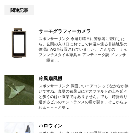
関連記事
サーモグラフィーカメラ
スポンサーリンク 今週月曜日に警察署に登庁した
ら、玄関の入り口におでこで体温を測る非接触型の
体温計が2台設置されていました。 こんなの ↓ ≪
フレンチスタイル家具≫ アンティーク調 ドレッサ
ー 鏡台 …
冷風扇風機
スポンサーリンク 調度いいエアコンってなかなか無
いですね。真夏の猛暑日にアスファルトの上を延々
と歩くのは正直楽ではありません。でも、時折通り
過ぎるビルのエントランスの扉が開き、そこからふ
わぁ～～～と冷 …
ハロウィン