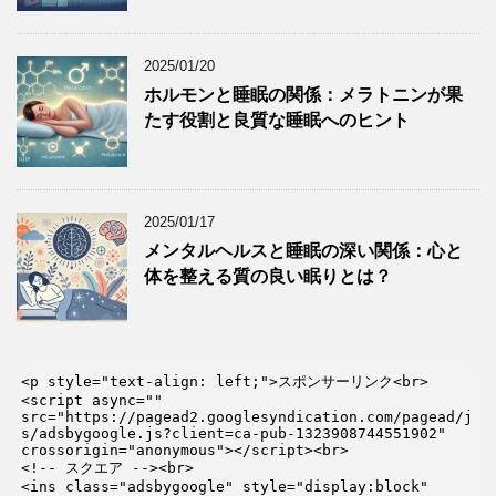
2025/01/20
ホルモンと睡眠の関係：メラトニンが果
たす役割と良質な睡眠へのヒント
2025/01/17
メンタルヘルスと睡眠の深い関係：心と
体を整える質の良い眠りとは？
<p style="text-align: left;">スポンサーリンク<br>

<script async="" 
src="https://pagead2.googlesyndication.com/pagead/j
s/adsbygoogle.js?client=ca-pub-1323908744551902" 
crossorigin="anonymous"></script><br>

<!-- スクエア --><br>

<ins class="adsbygoogle" style="display:block" 