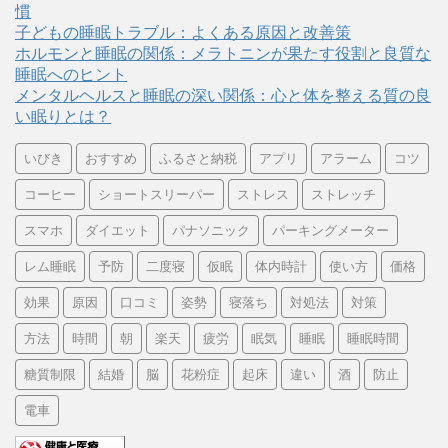
慣
子どもの睡眠トラブル：よくある原因と改善策
ホルモンと睡眠の関係：メラトニンが果たす役割と良質な
睡眠へのヒント
メンタルヘルスと睡眠の深い関係：心と体を整える質の良
い眠りとは？
いびき
おすすめ
ふるさと納税
アプリ
アラーム
コツ
コーヒー
ショートスリーパー
ストレス
ストレッチ
スマホ
ダイエット
パナソニック
パーキングメーター
レム睡眠
予防
二度寝
仮眠
体内時計
使い方
価格
効果
原因
口コミ
姿勢
寝落ち
対処法
対策
方法
時間
朝
楽天
疲労
眠気
睡眠
睡眠時間
糖質制限
結婚
脳
花粉症
起床
違い
酒
防止
電車