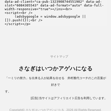
data-ad-client="ca-pub-1323908744551902" data-ad-
slot="6084305543" data-ad-format="auto" data-full-
width-responsive="true"></ins><br>

<script><br />

     (adsbygoogle = window.adsbygoogle || 
[]).push({});<br />

</script></p>
サイトマップ
さなぎはいつかアゲハになる
「一ミリの努力」を出来る人が結果を出せる 井村雅代コーチのこの言葉が
好きで
す。
[広告] 当サイトはアフィリエイト広告を利用しています。
Copyright© さなぎはいつかアゲハになる , 2026 All Rights Reserved.