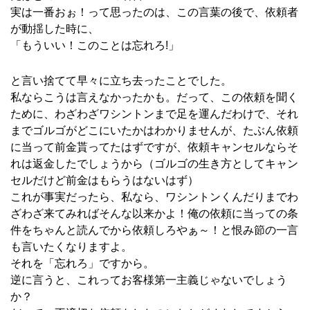
実は一番おぉ！って思ったのは、この言葉の後で、依頼者
が動揺した時に、
「もういい！このことは忘れろ!」
と言い捨てて早々に立ち去ったことでした。
私ならこうは言えなかったかも。だって、この依頼を聞く
ために、わざわざワシントンまで足を運んだわけで、それ
までゴルゴがどこにいたかはわかりませんが、たぶん依頼
に当って前金貰ってたはずですが、依頼キャンセルならそ
れは返金したでしょうから（ゴルゴの生き方としてキャン
セルだけど前金はもらうはないはず）
これが事実だったら、私なら、ワシントンくんだりまでわ
ざわざ来てみればそんな以来かよ！俺の依頼に当っての条
件をちゃんと読んでから依頼しろやぁ～！と恨み節の一言
も言いたくなりますよ。
それを「忘れろ」ですから。
逆に言うと、これってお客様第一主義じゃないでしょう
か？