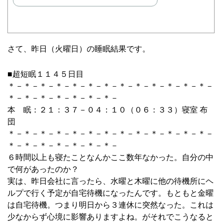
さて、昨日（火曜日）の睡眠結果です。
■超短眠１１４５日目
＊－＊－＊－＊－＊－＊－＊－＊－＊－＊－＊－＊－＊－
＊－＊－＊－＊－＊－＊－＊－
本 眠：２１：３７－０４：１０（０６：３３）寝室 布
団
＊－＊－＊－＊－＊－＊－＊－＊－＊－＊－＊－＊－＊－
＊－＊－＊－＊－＊－＊－＊－
６時間以上も寝たことなんかここ数年なかった。自分の中
で何があったのか？
実は、昨日会社に言ったら、水曜と木曜に他の待機所にヘ
ルプで行く予定が自宅待機になったんです。もともと金曜
は自宅待機。つまり明日から３連休に突然なった。これは
少なからず心境に影響ありますよね。がそれでこうなると