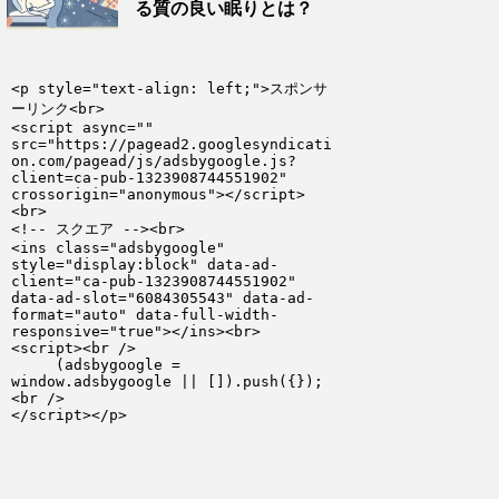
る質の良い眠りとは？
<p style="text-align: left;">スポンサ
ーリンク<br>

<script async="" 
src="https://pagead2.googlesyndicati
on.com/pagead/js/adsbygoogle.js?
client=ca-pub-1323908744551902" 
crossorigin="anonymous"></script>
<br>

<!-- スクエア --><br>

<ins class="adsbygoogle" 
style="display:block" data-ad-
client="ca-pub-1323908744551902" 
data-ad-slot="6084305543" data-ad-
format="auto" data-full-width-
responsive="true"></ins><br>

<script><br />

     (adsbygoogle = 
window.adsbygoogle || []).push({});
<br />

</script></p>