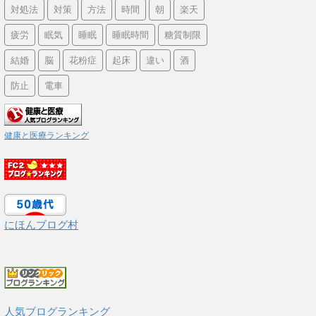
対処法
対策
方法
時間
朝
楽天
疲労
眠気
睡眠
睡眠時間
糖質制限
結婚
脳
花粉症
起床
違い
酒
防止
電車
健康と医療ランキング
にほんブログ村
人気ブログランキング