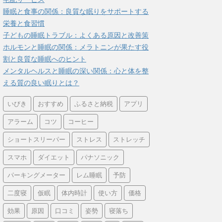
睡眠と食事の関係：良質な眠りをサポートする
栄養と食習慣
子どもの睡眠トラブル：よくある原因と改善策
ホルモンと睡眠の関係：メラトニンが果たす役
割と良質な睡眠へのヒント
メンタルヘルスと睡眠の深い関係：心と体を整
える質の良い眠りとは？
いびき
おすすめ
ふるさと納税
アプリ
アラーム
コツ
コーヒー
ショートスリーパー
ストレス
ストレッチ
スマホ
ダイエット
パナソニック
パーキングメーター
レム睡眠
予防
二度寝
仮眠
体内時計
使い方
価格
効果
原因
口コミ
姿勢
寝落ち