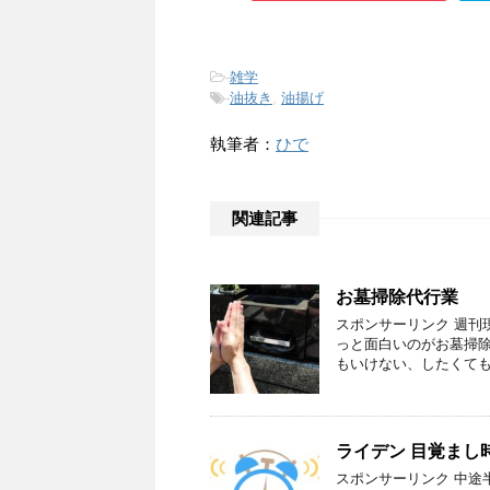
-
雑学
-
油抜き
,
油揚げ
執筆者：
ひで
関連記事
お墓掃除代行業
スポンサーリンク 週刊
っと面白いのがお墓掃除
もいけない、したくても
ライデン 目覚まし
スポンサーリンク 中途