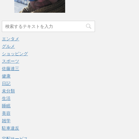
エンタメ
グルメ
ショッピング
スポーツ
佐藤達三
健康
日記
未分類
生活
睡眠
美容
雑学
駐車違反
宅配サービス