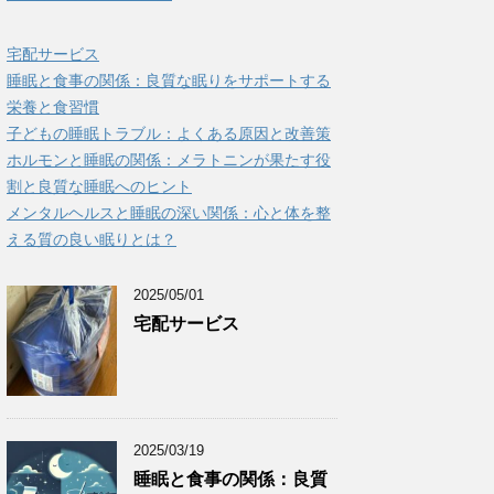
宅配サービス
睡眠と食事の関係：良質な眠りをサポートする
栄養と食習慣
子どもの睡眠トラブル：よくある原因と改善策
ホルモンと睡眠の関係：メラトニンが果たす役
割と良質な睡眠へのヒント
メンタルヘルスと睡眠の深い関係：心と体を整
える質の良い眠りとは？
2025/05/01
宅配サービス
2025/03/19
睡眠と食事の関係：良質