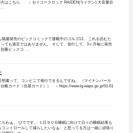
はこちら ↓ セイコークロック RAIDEN(ライデン) 大音量目
 …
も隔週発売のビックコミックで連載中のゴルゴ13。 これを読むた
っても過言ではありません。 そして、並行して、3ヶ月毎に発売
別冊ビックコ …
ニ
証明書って、コンビニで発行できるんですね。 （マイナンバーカ
ド（住基カード）） ↓ https://www.lg-waps.go.jp/01-01
にちわぁ。 ひでです。 １日９０分睡眠に向けて日々の睡眠結果も
をコントロールして減らしたいなぁ、と思ってる方は一緒に頑張り