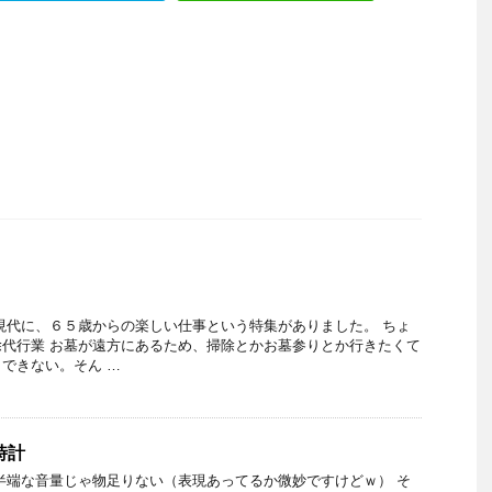
現代に、６５歳からの楽しい仕事という特集がありました。 ちょ
代行業 お墓が遠方にあるため、掃除とかお墓参りとか行きたくて
できない。そん …
時計
半端な音量じゃ物足りない（表現あってるか微妙ですけどｗ） そ