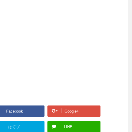
Facebook
Google+
!
はてブ
LINE