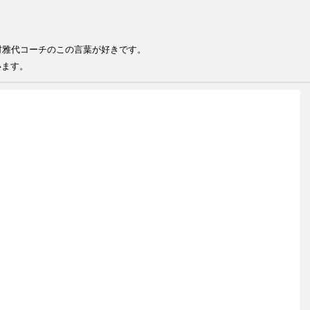
る
る人が結果を出せる 井村雅代コー
います。