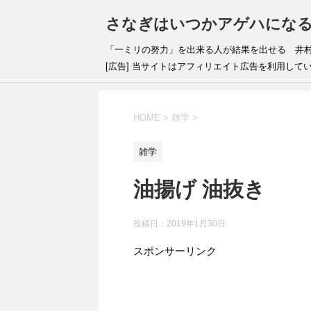
さなぎはいつかアゲハにな
「一ミリの努力」を出来
[広告] 当サイトはアフィリエイト広告を利用して
HOME
>
雑学
>
雑学
油揚げ 油抜き
投稿日：
2019年1月30日
スポンサーリンク