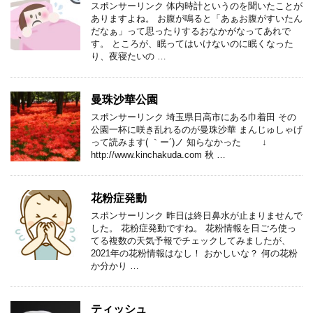
スポンサーリンク 体内時計というのを聞いたことが
ありますよね。 お腹が鳴ると「あぁお腹がすいたん
だなぁ」って思ったりするおなかがなってあれで
す。 ところが、眠ってはいけないのに眠くなった
り、夜寝たいの …
曼珠沙華公園
スポンサーリンク 埼玉県日高市にある巾着田 その
公園一杯に咲き乱れるのが曼珠沙華 まんじゅしゃげ
って読みます( ｀ー´)ノ 知らなかった ↓
http://www.kinchakuda.com 秋 …
花粉症発動
スポンサーリンク 昨日は終日鼻水が止まりませんで
した。 花粉症発動ですね。 花粉情報を日ごろ使っ
てる複数の天気予報でチェックしてみましたが、
2021年の花粉情報はなし！ おかしいな？ 何の花粉
か分かり …
ティッシュ