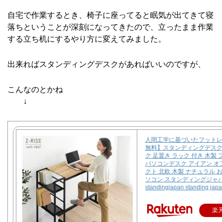
自宅で作業するとき、椅子に座ってると眠気が出てきて寝
落ちということが深刻になってきたので、立ったまま作業
する立ち机にするやり方に変えてみました。
出来ればスタンディングデスクがあればいいのですが、
こんなのとかね
↓
人間工学に基づいたフット
無料】スタンディングデスク 
ク 足置き ラック 付き 木製
パソコンデスク アイアン オ
クト 北欧 木製 ナチュラル お
ソコン スタンディングジャ
standingjapan standing jap
楽