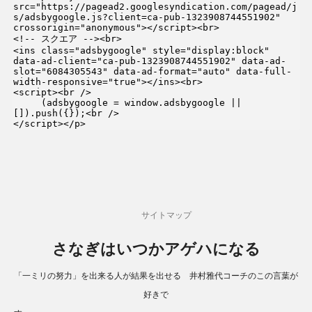
src="https://pagead2.googlesyndication.com/pagead/j
s/adsbygoogle.js?client=ca-pub-1323908744551902" 
crossorigin="anonymous"></script><br>

<!-- スクエア --><br>

<ins class="adsbygoogle" style="display:block" 
data-ad-client="ca-pub-1323908744551902" data-ad-
slot="6084305543" data-ad-format="auto" data-full-
width-responsive="true"></ins><br>

<script><br />

     (adsbygoogle = window.adsbygoogle || 
[]).push({});<br />

</script></p>
サイトマップ
さなぎはいつかアゲハになる
「一ミリの努力」を出来る人が結果を出せる 井村雅代コーチのこの言葉が
好きで