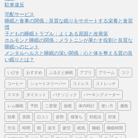
駐車違反
宅配サービス
睡眠と食事の関係：良質な眠りをサポートする栄養と食習
慣
子どもの睡眠トラブル：よくある原因と改善策
ホルモンと睡眠の関係：メラトニンが果たす役割と良質な
睡眠へのヒント
メンタルヘルスと睡眠の深い関係：心と体を整える質の良
い眠りとは？
いびき
おすすめ
ふるさと納税
アプリ
アラーム
コツ
コーヒー
ショートスリーパー
ストレス
ストレッチ
スマホ
ダイエット
パナソニック
パーキングメーター
レム睡眠
予防
二度寝
仮眠
体内時計
使い方
価格
効果
原因
口コミ
姿勢
寝落ち
対処法
対策
方法
時間
朝
楽天
疲労
眠気
睡眠
睡眠時間