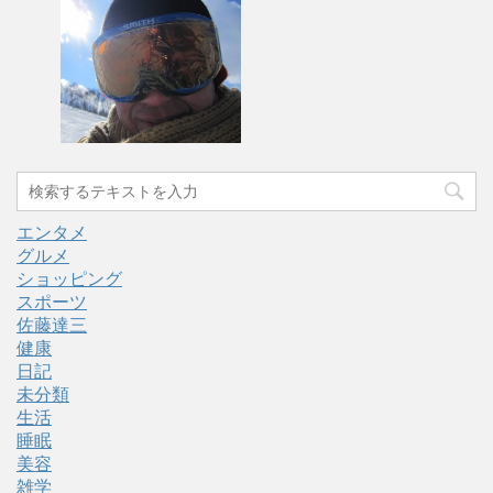
エンタメ
グルメ
ショッピング
スポーツ
佐藤達三
健康
日記
未分類
生活
睡眠
美容
雑学