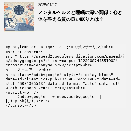
2025/01/17
メンタルヘルスと睡眠の深い関係：心と
体を整える質の良い眠りとは？
<p style="text-align: left;">スポンサーリンク<br>

<script async="" 
src="https://pagead2.googlesyndication.com/pagead/j
s/adsbygoogle.js?client=ca-pub-1323908744551902" 
crossorigin="anonymous"></script><br>

<!-- スクエア --><br>

<ins class="adsbygoogle" style="display:block" 
data-ad-client="ca-pub-1323908744551902" data-ad-
slot="6084305543" data-ad-format="auto" data-full-
width-responsive="true"></ins><br>

<script><br />

     (adsbygoogle = window.adsbygoogle || 
[]).push({});<br />

</script></p>