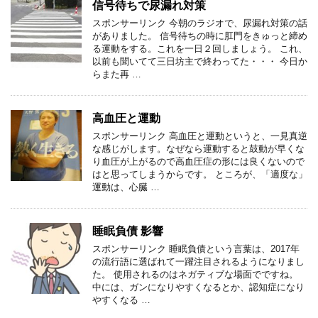
信号待ちで尿漏れ対策
スポンサーリンク 今朝のラジオで、尿漏れ対策の話
がありました。 信号待ちの時に肛門をきゅっと締め
る運動をする。これを一日２回しましょう。 これ、
以前も聞いてて三日坊主で終わってた・・・ 今日か
らまた再 …
高血圧と運動
スポンサーリンク 高血圧と運動というと、一見真逆
な感じがします。なぜなら運動すると鼓動が早くな
り血圧が上がるので高血圧症の形には良くないので
はと思ってしまうからです。 ところが、「適度な」
運動は、心臓 …
睡眠負債 影響
スポンサーリンク 睡眠負債という言葉は、2017年
の流行語に選ばれて一躍注目されるようになりまし
た。 使用されるのはネガティブな場面でですね。
中には、ガンになりやすくなるとか、認知症になり
やすくなる …