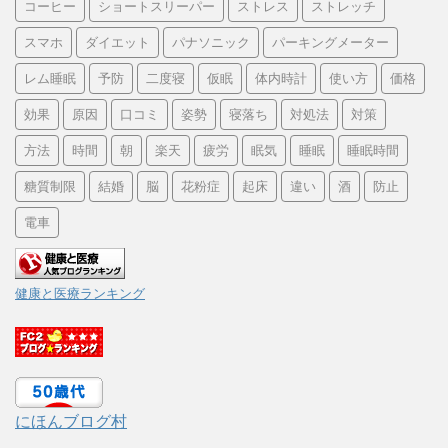
コーヒー
ショートスリーパー
ストレス
ストレッチ
スマホ
ダイエット
パナソニック
パーキングメーター
レム睡眠
予防
二度寝
仮眠
体内時計
使い方
価格
効果
原因
口コミ
姿勢
寝落ち
対処法
対策
方法
時間
朝
楽天
疲労
眠気
睡眠
睡眠時間
糖質制限
結婚
脳
花粉症
起床
違い
酒
防止
電車
健康と医療ランキング
にほんブログ村