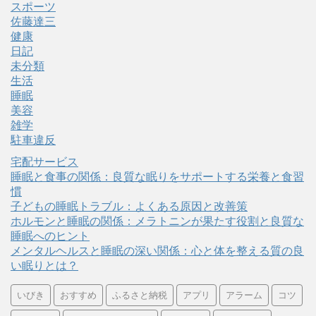
スポーツ
佐藤達三
健康
日記
未分類
生活
睡眠
美容
雑学
駐車違反
宅配サービス
睡眠と食事の関係：良質な眠りをサポートする栄養と食習
慣
子どもの睡眠トラブル：よくある原因と改善策
ホルモンと睡眠の関係：メラトニンが果たす役割と良質な
睡眠へのヒント
メンタルヘルスと睡眠の深い関係：心と体を整える質の良
い眠りとは？
いびき
おすすめ
ふるさと納税
アプリ
アラーム
コツ