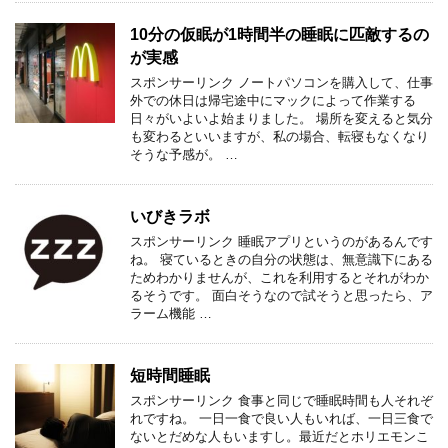
10分の仮眠が1時間半の睡眠に匹敵するの
が実感
スポンサーリンク ノートパソコンを購入して、仕事
外での休日は帰宅途中にマックによって作業する
日々がいよいよ始まりました。 場所を変えると気分
も変わるといいますが、私の場合、転寝もなくなり
そうな予感が。 …
いびきラボ
スポンサーリンク 睡眠アプリというのがあるんです
ね。 寝ているときの自分の状態は、無意識下にある
ためわかりませんが、これを利用するとそれがわか
るそうです。 面白そうなので試そうと思ったら、ア
ラーム機能 …
短時間睡眠
スポンサーリンク 食事と同じで睡眠時間も人それぞ
れですね。 一日一食で良い人もいれば、一日三食で
ないとだめな人もいますし。最近だとホリエモンこ