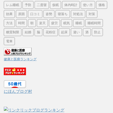
レム睡眠
予防
二度寝
仮眠
体内時計
使い方
価格
効果
原因
口コミ
姿勢
寝落ち
対処法
対策
方法
時間
朝
楽天
疲労
眠気
睡眠
睡眠時間
糖質制限
結婚
脳
花粉症
起床
違い
酒
防止
電車
健康と医療ランキング
にほんブログ村