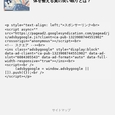
体を整える質の良い眠りとは？
<p style="text-align: left;">スポンサーリンク<br>

<script async="" 
src="https://pagead2.googlesyndication.com/pagead/j
s/adsbygoogle.js?client=ca-pub-1323908744551902" 
crossorigin="anonymous"></script><br>

<!-- スクエア --><br>

<ins class="adsbygoogle" style="display:block" 
data-ad-client="ca-pub-1323908744551902" data-ad-
slot="6084305543" data-ad-format="auto" data-full-
width-responsive="true"></ins><br>

<script><br />

     (adsbygoogle = window.adsbygoogle || 
[]).push({});<br />

</script></p>
サイトマップ