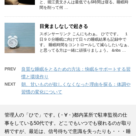
と、堀江貴文さんは最低でも6時間は寝る。睡眠時
間を削って何 …
目覚ましなしで起きる
スポンサーリンク こんにちわぁ。 ひでです。 １
日９０分睡眠に向けて日々の睡眠結果も記録中で
す。 睡眠時間をコントロールして減らしたいなぁ、
と思ってる方は一緒に頑張りましょう。 &nbs …
PREV
良質な睡眠をとるための方法：快眠をサポートする習
慣と環境作り
NEXT
朝、甘いものが欲しくなくなった理由を探る：体調や
習慣の変化について
管理人の「ひで」です。(・∀・)都内某所で駐車監視の仕
事をしている50代です。どこでもいつでも寝れるのが取り
柄ですが、最近は、信号待ちで意識を失ったりも・・・睡