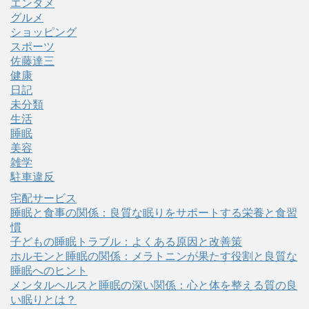
エンタメ
グルメ
ショッピング
スポーツ
佐藤達三
健康
日記
未分類
生活
睡眠
美容
雑学
駐車違反
宅配サービス
睡眠と食事の関係：良質な眠りをサポートする栄養と食習
慣
子どもの睡眠トラブル：よくある原因と改善策
ホルモンと睡眠の関係：メラトニンが果たす役割と良質な
睡眠へのヒント
メンタルヘルスと睡眠の深い関係：心と体を整える質の良
い眠りとは？