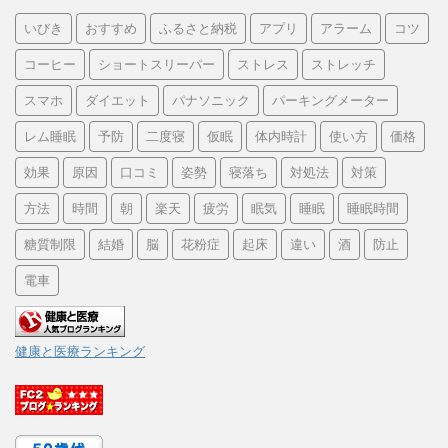
いびき
おすすめ
ふるさと納税
アプリ
アラーム
コツ
コーヒー
ショートスリーパー
ストレス
ストレッチ
スマホ
ダイエット
パナソニック
パーキングメーター
レム睡眠
予防
二度寝
仮眠
体内時計
使い方
価格
効果
原因
口コミ
姿勢
寝落ち
対処法
対策
方法
時間
朝
楽天
疲労
眠気
睡眠
睡眠時間
糖質制限
結婚
脳
花粉症
起床
違い
酒
防止
電車
健康と医療ランキング