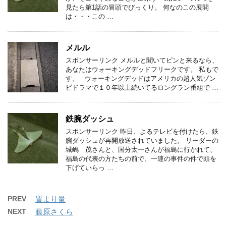
見たら第1話の冒頭でびっくり。 何なのこの展開
は・・・この …
メルル
スポンサーリンク メルルと聞いてピンと来るなら、
あなたはウォーキングデッドフリークです。 私もで
す。 ウォーキングデッドはアメリカの超人気ゾン
ビドラマで１０年以上続いてるロングラン番組で …
鉄腕ダッシュ
スポンサーリンク 昨日、よるテレビを付けたら、鉄
腕ダッシュが再開放送されていました。 リーダーの
城嶋 茂さんと、国分太一さんが福島に行かれて、
福島の代表の方たちの前で、一連の事件の件で頭を
下げていらっ …
PREV
質より量
NEXT
藤原さくら