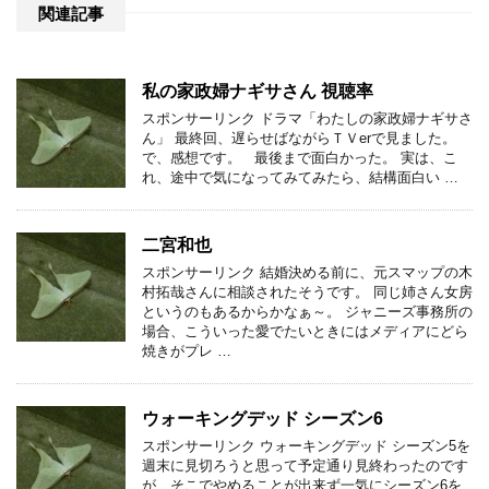
関連記事
私の家政婦ナギサさん 視聴率
スポンサーリンク ドラマ「わたしの家政婦ナギサさ
ん」 最終回、遅らせばながらＴＶerで見ました。
で、感想です。 最後まで面白かった。 実は、こ
れ、途中で気になってみてみたら、結構面白い …
二宮和也
スポンサーリンク 結婚決める前に、元スマップの木
村拓哉さんに相談されたそうです。 同じ姉さん女房
というのもあるからかなぁ～。 ジャニーズ事務所の
場合、こういった愛でたいときにはメディアにどら
焼きがプレ …
ウォーキングデッド シーズン6
スポンサーリンク ウォーキングデッド シーズン5を
週末に見切ろうと思って予定通り見終わったのです
が、そこでやめることが出来ず一気にシーズン6を