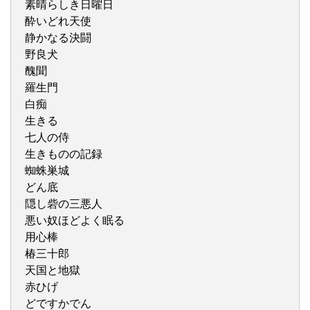
素晴らしき日曜日
酔いどれ天使
静かなる決闘
野良犬
醜聞
羅生門
白痴
生きる
七人の侍
生きものの記録
蜘蛛巣城
どん底
隠し砦の三悪人
悪い奴ほどよく眠る
用心棒
椿三十郎
天国と地獄
赤ひげ
どですかでん