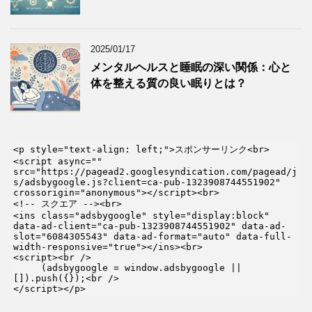
2025/01/17
メンタルヘルスと睡眠の深い関係：心と
体を整える質の良い眠りとは？
<p style="text-align: left;">スポンサーリンク<br>

<script async="" 
src="https://pagead2.googlesyndication.com/pagead/j
s/adsbygoogle.js?client=ca-pub-1323908744551902" 
crossorigin="anonymous"></script><br>

<!-- スクエア --><br>

<ins class="adsbygoogle" style="display:block" 
data-ad-client="ca-pub-1323908744551902" data-ad-
slot="6084305543" data-ad-format="auto" data-full-
width-responsive="true"></ins><br>

<script><br />

     (adsbygoogle = window.adsbygoogle || 
[]).push({});<br />

</script></p>