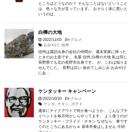
ところはどうなのか？ そんなことはないということ
は、色々な方が言っています。 おそらく体に悪いと
いうのは、 …
白樺の大地
2022/11/03
-
グルメ
おみやげ
,
信州
信州は諏訪出身の会社の仲間が、週末実家に帰った
ときのお土産です。 名菓 信州 白樺の大地 私は同じ
長野県でも北の長野市出身です。 が、これは知りま
せんでした。 長野は広い 改めてしみじみ おみやげ
にあ …
ケンタッキー キャンペーン
2022/10/20
-
グルメ
ケンタ
,
チキン
,
ポテト
週末にテイクアウトで何か食べようか。 こんなプチ
イベントを毎月何かしらやってます。 よく使うのが
ケンタッキー・フライド・チキン なぜなら、車です
ぐのところにあるからｗ 基本外食はしません 今回
は いい …