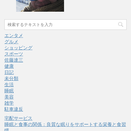
エンタメ
グルメ
ショッピング
スポーツ
佐藤達三
健康
日記
未分類
生活
睡眠
美容
雑学
駐車違反
宅配サービス
睡眠と食事の関係：良質な眠りをサポートする栄養と食習
慣