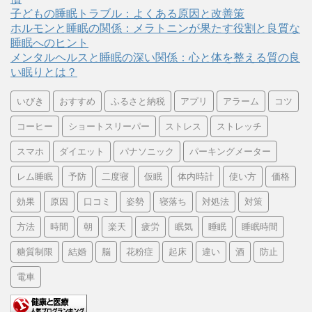
子どもの睡眠トラブル：よくある原因と改善策
ホルモンと睡眠の関係：メラトニンが果たす役割と良質な
睡眠へのヒント
メンタルヘルスと睡眠の深い関係：心と体を整える質の良
い眠りとは？
いびき
おすすめ
ふるさと納税
アプリ
アラーム
コツ
コーヒー
ショートスリーパー
ストレス
ストレッチ
スマホ
ダイエット
パナソニック
パーキングメーター
レム睡眠
予防
二度寝
仮眠
体内時計
使い方
価格
効果
原因
口コミ
姿勢
寝落ち
対処法
対策
方法
時間
朝
楽天
疲労
眠気
睡眠
睡眠時間
糖質制限
結婚
脳
花粉症
起床
違い
酒
防止
電車