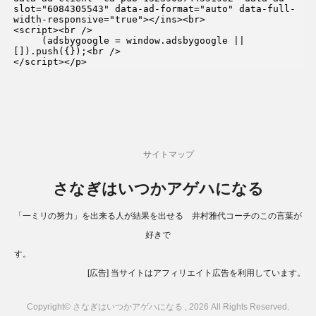
slot="6084305543" data-ad-format="auto" data-full-
width-responsive="true"></ins><br>

<script><br />

     (adsbygoogle = window.adsbygoogle || 
[]).push({});<br />

</script></p>
サイトマップ
さなぎはいつかアゲハになる
「一ミリの努力」を出来る人が結果を出せる 井村雅代コーチのこの言葉が
好きで
す。
[広告] 当サイトはアフィリエイト広告を利用しています。
Copyright© さなぎはいつかアゲハになる , 2026 All Rights Reserved.