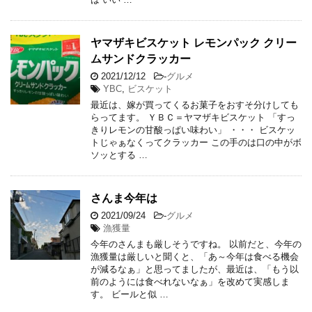
ヤマザキビスケット レモンパック クリー
ムサンドクラッカー
2021/12/12
-
グルメ
YBC
,
ビスケット
最近は、嫁が買ってくるお菓子をおすそ分けしても
らってます。 ＹＢＣ＝ヤマザキビスケット 「すっ
きりレモンの甘酸っぱい味わい」 ・・・ ビスケッ
トじゃぁなくってクラッカー この手のは口の中がボ
ソッとする …
さんま今年は
2021/09/24
-
グルメ
漁獲量
今年のさんまも厳しそうですね。 以前だと、今年の
漁獲量は厳しいと聞くと、「あ～今年は食べる機会
が減るなぁ」と思ってましたが、最近は、「もう以
前のようには食べれないなぁ」を改めて実感しま
す。 ビールと似 …