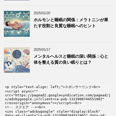
2025/01/20
ホルモンと睡眠の関係：メラトニンが果
たす役割と良質な睡眠へのヒント
2025/01/17
メンタルヘルスと睡眠の深い関係：心と
体を整える質の良い眠りとは？
<p style="text-align: left;">スポンサーリンク<br>

<script async="" 
src="https://pagead2.googlesyndication.com/pagead/j
s/adsbygoogle.js?client=ca-pub-1323908744551902" 
crossorigin="anonymous"></script><br>

<!-- スクエア --><br>

<ins class="adsbygoogle" style="display:block" 
data-ad-client="ca-pub-1323908744551902" data-ad-