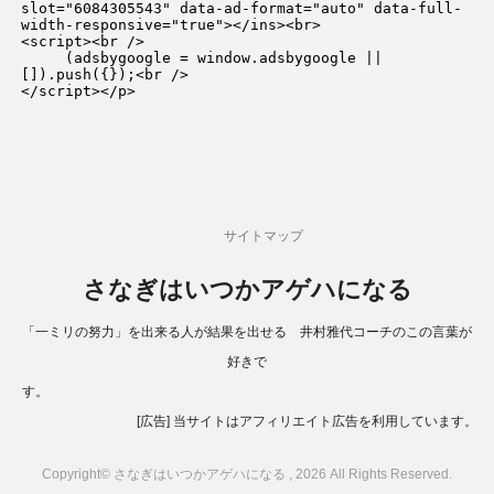
slot="6084305543" data-ad-format="auto" data-full-
width-responsive="true"></ins><br>

<script><br />

     (adsbygoogle = window.adsbygoogle || 
[]).push({});<br />

</script></p>
サイトマップ
さなぎはいつかアゲハになる
「一ミリの努力」を出来る人が結果を出せる 井村雅代コーチのこの言葉が
好きで
す。
[広告] 当サイトはアフィリエイト広告を利用しています。
Copyright© さなぎはいつかアゲハになる , 2026 All Rights Reserved.