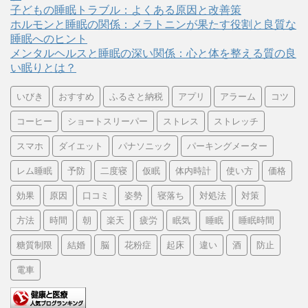
子どもの睡眠トラブル：よくある原因と改善策
ホルモンと睡眠の関係：メラトニンが果たす役割と良質な
睡眠へのヒント
メンタルヘルスと睡眠の深い関係：心と体を整える質の良
い眠りとは？
いびき
おすすめ
ふるさと納税
アプリ
アラーム
コツ
コーヒー
ショートスリーパー
ストレス
ストレッチ
スマホ
ダイエット
パナソニック
パーキングメーター
レム睡眠
予防
二度寝
仮眠
体内時計
使い方
価格
効果
原因
口コミ
姿勢
寝落ち
対処法
対策
方法
時間
朝
楽天
疲労
眠気
睡眠
睡眠時間
糖質制限
結婚
脳
花粉症
起床
違い
酒
防止
電車