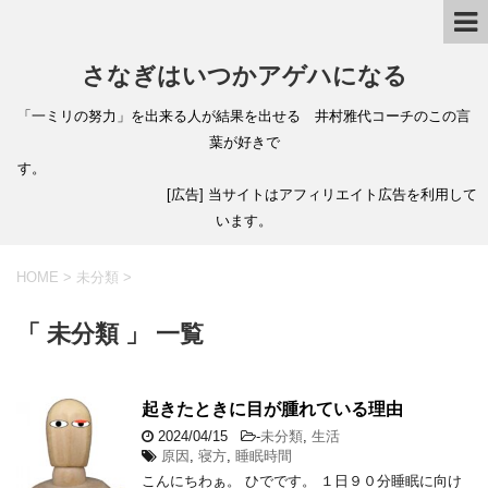
さなぎはいつかアゲハになる
「一ミリの努力」を出来る人が結果を出せる 井村雅代コーチのこの言
葉が好きで
す。
[広告] 当サイトはアフィリエイト広告を利用して
います。
HOME
>
未分類
>
「 未分類 」 一覧
起きたときに目が腫れている理由
2024/04/15
-
未分類
,
生活
原因
,
寝方
,
睡眠時間
こんにちわぁ。 ひでです。 １日９０分睡眠に向け