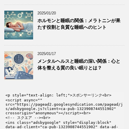
2025/01/20
ホルモンと睡眠の関係：メラトニンが果
たす役割と良質な睡眠へのヒント
2025/01/17
メンタルヘルスと睡眠の深い関係：心と
体を整える質の良い眠りとは？
<p style="text-align: left;">スポンサーリンク<br>

<script async="" 
src="https://pagead2.googlesyndication.com/pagead/j
s/adsbygoogle.js?client=ca-pub-1323908744551902" 
crossorigin="anonymous"></script><br>

<!-- スクエア --><br>

<ins class="adsbygoogle" style="display:block" 
data-ad-client="ca-pub-1323908744551902" data-ad-