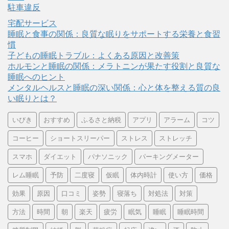
駐車違反
宅配サービス
睡眠と食事の関係：良質な眠りをサポートする栄養と食習
慣
子どもの睡眠トラブル：よくある原因と改善策
ホルモンと睡眠の関係：メラトニンが果たす役割と良質な
睡眠へのヒント
メンタルヘルスと睡眠の深い関係：心と体を整える質の良
い眠りとは？
いびき
おすすめ
ふるさと納税
アプリ
アラーム
コツ
コーヒー
ショートスリーパー
ストレス
ストレッチ
スマホ
ダイエット
パナソニック
パーキングメーター
レム睡眠
予防
二度寝
仮眠
体内時計
使い方
価格
効果
原因
口コミ
姿勢
寝落ち
対処法
対策
方法
時間
朝
楽天
疲労
眠気
睡眠
睡眠時間