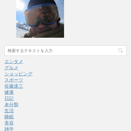
エンタメ
グルメ
ショッピング
スポーツ
佐藤達三
健康
日記
未分類
生活
睡眠
美容
雑学