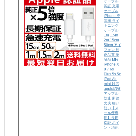
ケーブル
認証 充電
ケーブル
iPhone 充
電器 ライ
トニング
ケーブル
1m 1.5m
2m 15cm
50cm アイ
フォン 純
正品質 認
証品 MFi
iPhone X
8 7 6s
Plus 5s 5c
iPad Air
mini 対応
apple認証
アップル
防止 断線
丈夫 細い
短い【メ
ール便専
用】長期
保証 ポイ
ント消化