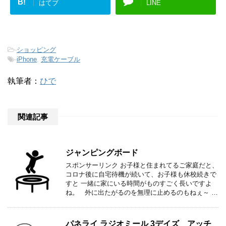
B!
はてブ
LINE
-
ショッピング
-
iPhone
,
充電ケーブル
執筆者：
ひで
関連記事
ジャンピングボード
スポンサーリンク お子様と住まれてるご家庭だと、
コロナ後に自宅待機が続いて、お子様も休校続きで
すと 一緒に家にいる時間がものすごく長いですよ
ね。 外に出たがるのを無理に止めるのもねぇ～ …
パネライ ラジオミール 3デイズ アッチ