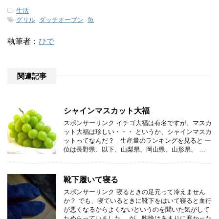
-
生活
-
グリル
,
ダッチオーブン
,
魚
執筆者：
ひで
関連記事
シャインマスカット大福
スポンサーリンク イチゴ大福は有名ですが、マスカ
ット大福は珍しい・・・ というか、シャインマスカ
ットってなんだ？ 生産量のランキングを見ると 一
位は長野県、以下、山梨県、岡山県、山形県、 …
靴下履いて寝る
スポンサーリンク 寝るときの足元って冷えません
か？ でも、寝ているときに靴下をはいて寝ると血行
が悪くなるからよくないというのを聞いた気がして
ためらっていました。 が、昨晩はあまりに寒かった