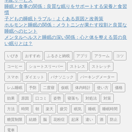
宅配サービス
睡眠と食事の関係：良質な眠りをサポートする栄養と食習
慣
子どもの睡眠トラブル：よくある原因と改善策
ホルモンと睡眠の関係：メラトニンが果たす役割と良質な
睡眠へのヒント
メンタルヘルスと睡眠の深い関係：心と体を整える質の良
い眠りとは？
いびき
おすすめ
ふるさと納税
アプリ
アラーム
コツ
コーヒー
ショートスリーパー
ストレス
ストレッチ
スマホ
ダイエット
パナソニック
パーキングメーター
レム睡眠
予防
二度寝
仮眠
体内時計
使い方
価格
効果
原因
口コミ
姿勢
寝落ち
対処法
対策
方法
時間
朝
楽天
疲労
眠気
睡眠
睡眠時間
糖質制限
結婚
脳
花粉症
起床
違い
酒
防止
電車