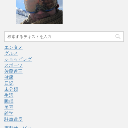
エンタメ
グルメ
ショッピング
スポーツ
佐藤達三
健康
日記
未分類
生活
睡眠
美容
雑学
駐車違反