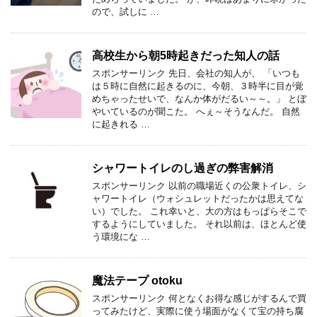
ので、試しに …
高校生から朝5時起きだった知人の話
スポンサーリンク 先日、会社の知人が、 「いつも
は５時に自然に起きるのに、今朝、３時半に目が覚
めちゃったせいで、なんか体がだるい～～。」 とぼ
やいているのが聞こた。 へぇ～そうなんだ。 自然
に起きれる …
シャワートイレのし過ぎの弊害解消
スポンサーリンク 以前の職場近くの公衆トイレ、シ
ャワートイレ（ウォシュレットだったかは思えてな
い）でした。 これ幸いと、大の方はもっぱらそこで
するようにしていました。 それ以前は、ほとんど使
う環境にな …
魔法テープ otoku
スポンサーリンク 何となくお得な感じがするんで買
ってみたけど、実際に使う場面がなくて宝の持ち腐