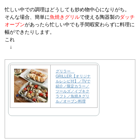
忙しい中での調理はどうしても炒め物中心になりがち。
そんな場合、簡単に
魚焼きグリル
で使える陶器製の
ダッチ
オーブン
があったら忙しい中でも手間暇変わらずに料理に
幅ができたりします。
これ
↓
グリラー
GRILLER【オリジナ
ルレシピ付】／TVで
紹介／限定カラー／
ツールズ／イブキク
ラフト／魚焼きグリ
ル／オーブン料理