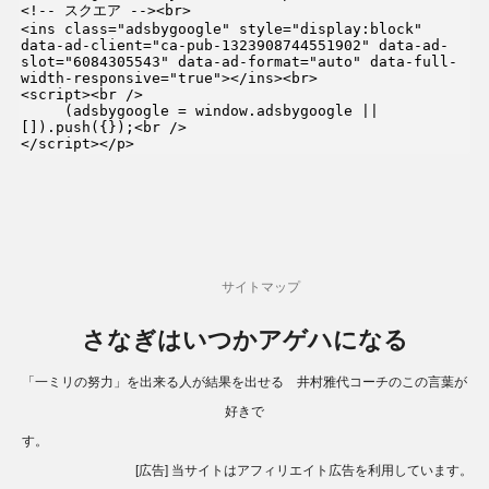
<!-- スクエア --><br>

<ins class="adsbygoogle" style="display:block" 
data-ad-client="ca-pub-1323908744551902" data-ad-
slot="6084305543" data-ad-format="auto" data-full-
width-responsive="true"></ins><br>

<script><br />

     (adsbygoogle = window.adsbygoogle || 
[]).push({});<br />

</script></p>
サイトマップ
さなぎはいつかアゲハになる
「一ミリの努力」を出来る人が結果を出せる 井村雅代コーチのこの言葉が
好きで
す。
[広告] 当サイトはアフィリエイト広告を利用しています。