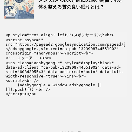
メンタルヘルスと睡眠の深い関係：心と
体を整える質の良い眠りとは？
<p style="text-align: left;">スポンサーリンク<br>

<script async="" 
src="https://pagead2.googlesyndication.com/pagead/j
s/adsbygoogle.js?client=ca-pub-1323908744551902" 
crossorigin="anonymous"></script><br>

<!-- スクエア --><br>

<ins class="adsbygoogle" style="display:block" 
data-ad-client="ca-pub-1323908744551902" data-ad-
slot="6084305543" data-ad-format="auto" data-full-
width-responsive="true"></ins><br>

<script><br />

     (adsbygoogle = window.adsbygoogle || 
[]).push({});<br />

</script></p>