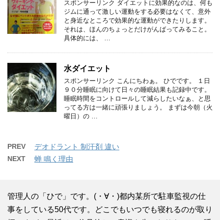
スポンサーリンク ダイエットに効果的なのは、何も
ジムに通って激しい運動をする必要はなくて、意外
と身近なところで効果的な運動ができたりします。
それは、ほんのちょっとだけがんばってみること。
具体的には、 …
水ダイエット
スポンサーリンク こんにちわぁ。 ひでです。 １日
９０分睡眠に向けて日々の睡眠結果も記録中です。
睡眠時間をコントロールして減らしたいなぁ、と思
ってる方は一緒に頑張りましょう。 まずは今朝（火
曜日）の …
PREV
デオドラント 制汗剤 違い
NEXT
蝉 鳴く理由
管理人の「ひで」です。(・∀・)都内某所で駐車監視の仕
事をしている50代です。どこでもいつでも寝れるのが取り