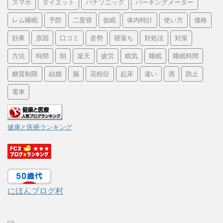
スマホ
ダイエット
パナソニック
パーキングメーター
レム睡眠
予防
二度寝
仮眠
体内時計
使い方
価格
効果
原因
口コミ
姿勢
寝落ち
対処法
対策
方法
時間
朝
楽天
疲労
眠気
睡眠
睡眠時間
糖質制限
結婚
脳
花粉症
起床
違い
酒
防止
電車
健康と医療ランキング
にほんブログ村