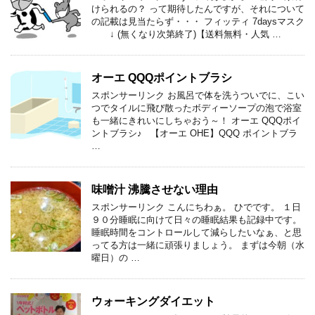
けられるの？ って期待したんですが、それについて
の記載は見当たらず・・・ フィッティ 7daysマスク
↓ (無くなり次第終了)【送料無料・人気 …
オーエ QQQポイントブラシ
スポンサーリンク お風呂で体を洗うついでに、こい
つでタイルに飛び散ったボディーソープの泡で浴室
も一緒にきれいにしちゃおう～！ オーエ QQQポイ
ントブラシ♪ 【オーエ OHE】QQQ ポイントブラ
…
味噌汁 沸騰させない理由
スポンサーリンク こんにちわぁ。 ひでです。 １日
９０分睡眠に向けて日々の睡眠結果も記録中です。
睡眠時間をコントロールして減らしたいなぁ、と思
ってる方は一緒に頑張りましょう。 まずは今朝（水
曜日）の …
ウォーキングダイエット