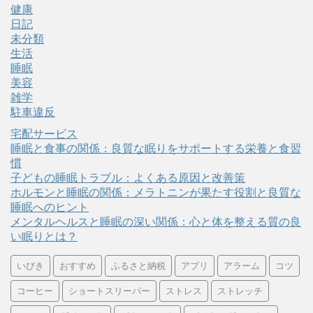
健康
日記
未分類
生活
睡眠
美容
雑学
駐車違反
宅配サービス
睡眠と食事の関係：良質な眠りをサポートする栄養と食習
慣
子どもの睡眠トラブル：よくある原因と改善策
ホルモンと睡眠の関係：メラトニンが果たす役割と良質な
睡眠へのヒント
メンタルヘルスと睡眠の深い関係：心と体を整える質の良
い眠りとは？
いびき
おすすめ
ふるさと納税
アプリ
アラーム
コツ
コーヒー
ショートスリーパー
ストレス
ストレッチ