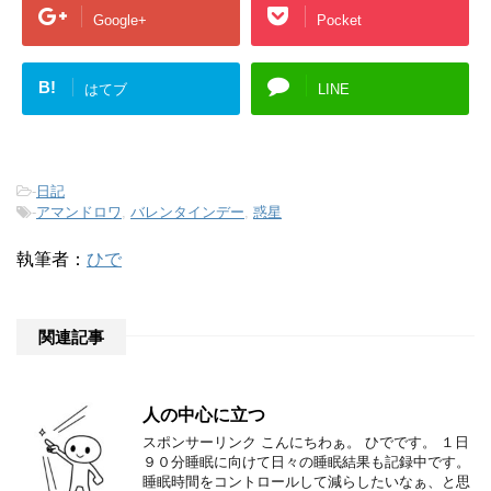
Google+
Pocket
B!
はてブ
LINE
-
日記
-
アマンドロワ
,
バレンタインデー
,
惑星
執筆者：
ひで
関連記事
人の中心に立つ
スポンサーリンク こんにちわぁ。 ひでです。 １日
９０分睡眠に向けて日々の睡眠結果も記録中です。
睡眠時間をコントロールして減らしたいなぁ、と思