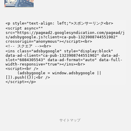
<p style="text-align: left;">スポンサーリンク<br>

<script async="" 
src="https://pagead2.googlesyndication.com/pagead/j
s/adsbygoogle.js?client=ca-pub-1323908744551902" 
crossorigin="anonymous"></script><br>

<!-- スクエア --><br>

<ins class="adsbygoogle" style="display:block" 
data-ad-client="ca-pub-1323908744551902" data-ad-
slot="6084305543" data-ad-format="auto" data-full-
width-responsive="true"></ins><br>

<script><br />

     (adsbygoogle = window.adsbygoogle || 
[]).push({});<br />

</script></p>
サイトマップ