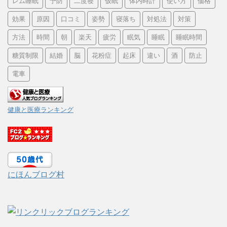
レム睡眠
予防
二度寝
仮眠
体内時計
使い方
価格
効果
原因
口コミ
姿勢
寝落ち
対処法
対策
方法
時間
朝
楽天
疲労
眠気
睡眠
睡眠時間
糖質制限
結婚
脳
花粉症
起床
違い
酒
防止
電車
健康と医療ランキング
にほんブログ村