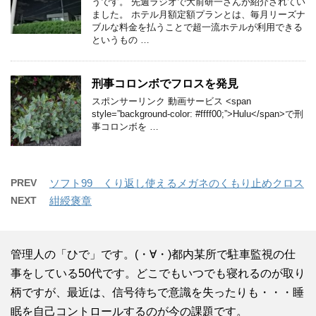
うです。 先週ラジオで大前研一さんが紹介されてい
ました。 ホテル月額定額プランとは、毎月リーズナ
ブルな料金を払うことで超一流ホテルが利用できる
というもの …
刑事コロンボでフロスを発見
スポンサーリンク 動画サービス <span
style=”background-color: #ffff00;”>Hulu</span>で刑
事コロンボを …
PREV
ソフト99 くり返し使えるメガネのくもり止めクロス
NEXT
紺綬褒章
管理人の「ひで」です。(・∀・)都内某所で駐車監視の仕
事をしている50代です。どこでもいつでも寝れるのが取り
柄ですが、最近は、信号待ちで意識を失ったりも・・・睡
眠を自己コントロールするのが今の課題です。