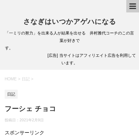
さなぎはいつかアゲハになる
「一ミリの努力」を出来る人が結果を出せる 井村雅代コーチのこの言
葉が好きで
す。
[広告] 当サイトはアフィリエイト広告を利用して
います。
HOME
>
日記
>
日記
フーシェ チョコ
投稿日：
2021年2月9日
スポンサーリンク