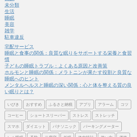
未分類
生活
睡眠
美容
雑学
駐車違反
宅配サービス
睡眠と食事の関係：良質な眠りをサポートする栄養と食習
慣
子どもの睡眠トラブル：よくある原因と改善策
ホルモンと睡眠の関係：メラトニンが果たす役割と良質な
睡眠へのヒント
メンタルヘルスと睡眠の深い関係：心と体を整える質の良
い眠りとは？
いびき
おすすめ
ふるさと納税
アプリ
アラーム
コツ
コーヒー
ショートスリーパー
ストレス
ストレッチ
スマホ
ダイエット
パナソニック
パーキングメーター