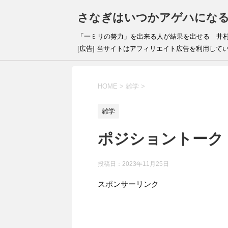
さなぎはいつかアゲハにな
「一ミリの努力」を出来
[広告] 当サイトはアフィリエイト広告を利用して
HOME
>
雑学
>
雑学
ポジショントーク
投稿日：
2023年11月25日
スポンサーリンク