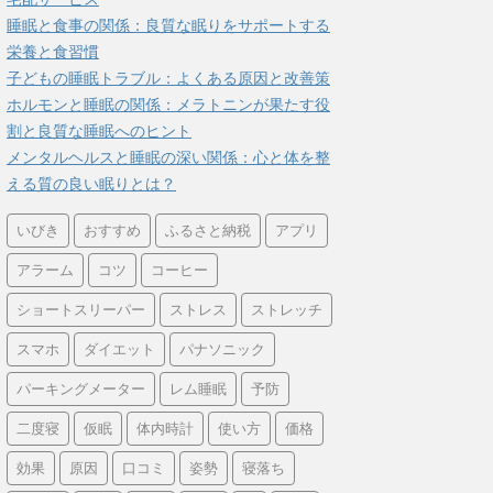
睡眠と食事の関係：良質な眠りをサポートする
栄養と食習慣
子どもの睡眠トラブル：よくある原因と改善策
ホルモンと睡眠の関係：メラトニンが果たす役
割と良質な睡眠へのヒント
メンタルヘルスと睡眠の深い関係：心と体を整
える質の良い眠りとは？
いびき
おすすめ
ふるさと納税
アプリ
アラーム
コツ
コーヒー
ショートスリーパー
ストレス
ストレッチ
スマホ
ダイエット
パナソニック
パーキングメーター
レム睡眠
予防
二度寝
仮眠
体内時計
使い方
価格
効果
原因
口コミ
姿勢
寝落ち