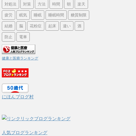
対処法
対策
方法
時間
朝
楽天
疲労
眠気
睡眠
睡眠時間
糖質制限
結婚
脳
花粉症
起床
違い
酒
防止
電車
健康と医療ランキング
にほんブログ村
人気ブログランキング