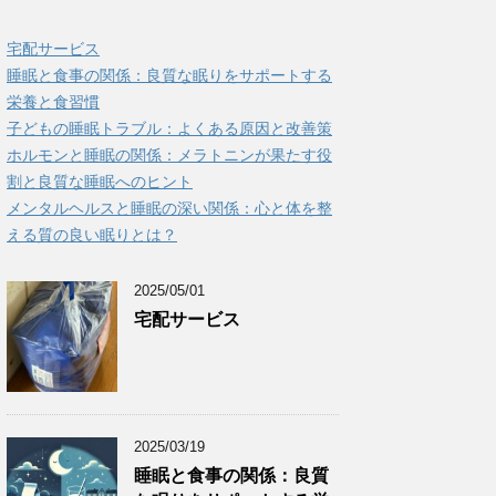
宅配サービス
睡眠と食事の関係：良質な眠りをサポートする
栄養と食習慣
子どもの睡眠トラブル：よくある原因と改善策
ホルモンと睡眠の関係：メラトニンが果たす役
割と良質な睡眠へのヒント
メンタルヘルスと睡眠の深い関係：心と体を整
える質の良い眠りとは？
2025/05/01
宅配サービス
2025/03/19
睡眠と食事の関係：良質