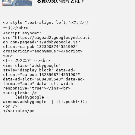
る質の良い眠りとは？
<p style="text-align: left;">スポンサ
ーリンク<br>

<script async="" 
src="https://pagead2.googlesyndicati
on.com/pagead/js/adsbygoogle.js?
client=ca-pub-1323908744551902" 
crossorigin="anonymous"></script>
<br>

<!-- スクエア --><br>

<ins class="adsbygoogle" 
style="display:block" data-ad-
client="ca-pub-1323908744551902" 
data-ad-slot="6084305543" data-ad-
format="auto" data-full-width-
responsive="true"></ins><br>

<script><br />

     (adsbygoogle = 
window.adsbygoogle || []).push({});
<br />

</script></p>