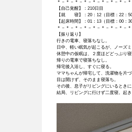
＊－＊－＊－＊－＊－＊－＊－＊－＊
【自己覚醒】：210日目
【就 寝】：20：12（目標：22：5
【起床時間】：01：13（目標：00：3
＊－＊－＊－＊－＊－＊－＊－＊－＊
【振り返り】
行きの電車、寝落ちなし。
日中、軽い眠気が起こるが、ノーズミ
休憩中の仮眠は、２度ほどどっぷり寝
帰りの電車で寝落ちなし。
帰宅後入浴し、すぐに寝る。
ママちゃんが帰宅して、洗濯物を片づ
目は開けず、そのまま寝落ち。
その後、息子がリビングにいるときに
結局、リビングに行けず二度寝。起き