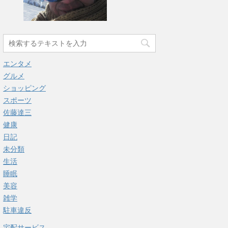
エンタメ
グルメ
ショッピング
スポーツ
佐藤達三
健康
日記
未分類
生活
睡眠
美容
雑学
駐車違反
宅配サービス