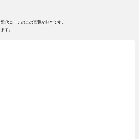
る
る人が結果を出せる 井村雅代コー
います。