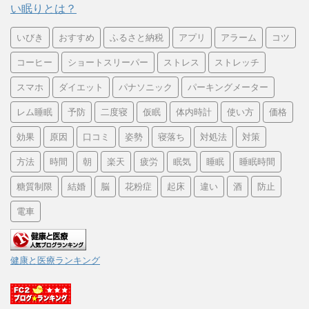
い眠りとは？
いびき
おすすめ
ふるさと納税
アプリ
アラーム
コツ
コーヒー
ショートスリーパー
ストレス
ストレッチ
スマホ
ダイエット
パナソニック
パーキングメーター
レム睡眠
予防
二度寝
仮眠
体内時計
使い方
価格
効果
原因
口コミ
姿勢
寝落ち
対処法
対策
方法
時間
朝
楽天
疲労
眠気
睡眠
睡眠時間
糖質制限
結婚
脳
花粉症
起床
違い
酒
防止
電車
健康と医療ランキング