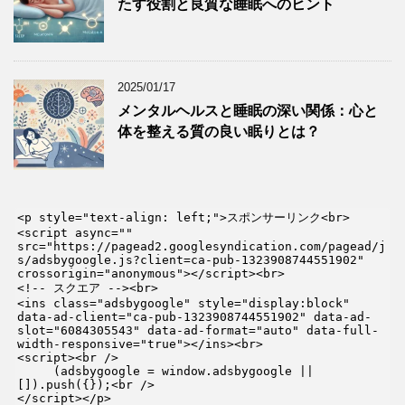
たす役割と良質な睡眠へのヒント
2025/01/17
メンタルヘルスと睡眠の深い関係：心と
体を整える質の良い眠りとは？
<p style="text-align: left;">スポンサーリンク<br>

<script async="" 
src="https://pagead2.googlesyndication.com/pagead/j
s/adsbygoogle.js?client=ca-pub-1323908744551902" 
crossorigin="anonymous"></script><br>

<!-- スクエア --><br>

<ins class="adsbygoogle" style="display:block" 
data-ad-client="ca-pub-1323908744551902" data-ad-
slot="6084305543" data-ad-format="auto" data-full-
width-responsive="true"></ins><br>

<script><br />

     (adsbygoogle = window.adsbygoogle || 
[]).push({});<br />

</script></p>