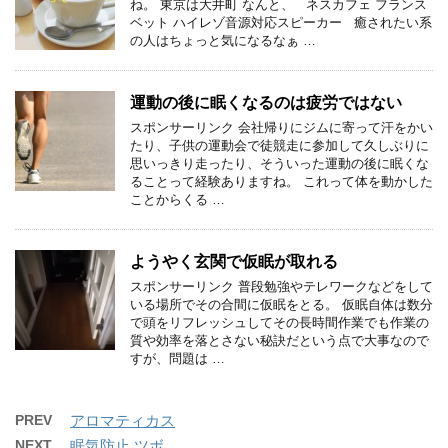
ね。 東京は大井町 なんと、 ネスカフェ フランス
ベット ハイレゾ音源対応スピーカー 癒されたい系
の人はちょっと気になるなぁ …
運動の後に眠くなるのは疲労ではない
スポンサーリンク 会社帰りにジムに寄って汗をかい
たり、子供の運動会で徒競走に参加して久しぶりに
思いっきり走ったり、そういった運動の後に眠くな
ることって経験ありますね。 これって体を動かした
ことからくる …
ようやく玄関で仮眠が取れる
スポンサーリンク 普段勉強やテレワークなどをして
いる場所でその合間に仮眠をとる。 仮眠自体は数分
で頭をリフレッシュしてその長時間作業でも作業の
質や効率を落とさない秘訣だという点で大事なので
すが、問題は …
PREV
アロマティカス
NEXT
眠気防止 ツボ