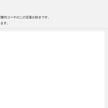
る
る人が結果を出せる 井村雅代コー
います。