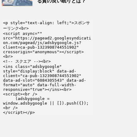
る質の良い眠りとは？
<p style="text-align: left;">スポンサ
ーリンク<br>

<script async="" 
src="https://pagead2.googlesyndicati
on.com/pagead/js/adsbygoogle.js?
client=ca-pub-1323908744551902" 
crossorigin="anonymous"></script>
<br>

<!-- スクエア --><br>

<ins class="adsbygoogle" 
style="display:block" data-ad-
client="ca-pub-1323908744551902" 
data-ad-slot="6084305543" data-ad-
format="auto" data-full-width-
responsive="true"></ins><br>

<script><br />

     (adsbygoogle = 
window.adsbygoogle || []).push({});
<br />

</script></p>