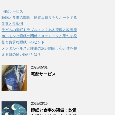
宅配サービス
睡眠と食事の関係：良質な眠りをサポートする
栄養と食習慣
子どもの睡眠トラブル：よくある原因と改善策
ホルモンと睡眠の関係：メラトニンが果たす役
割と良質な睡眠へのヒント
メンタルヘルスと睡眠の深い関係：心と体を整
える質の良い眠りとは？
2025/05/01
宅配サービス
2025/03/19
睡眠と食事の関係：良質