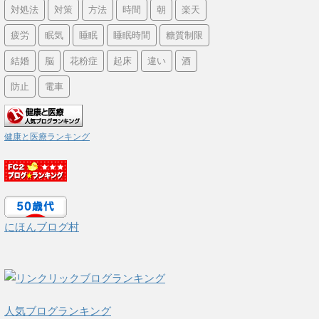
対処法
対策
方法
時間
朝
楽天
疲労
眠気
睡眠
睡眠時間
糖質制限
結婚
脳
花粉症
起床
違い
酒
防止
電車
健康と医療ランキング
にほんブログ村
人気ブログランキング