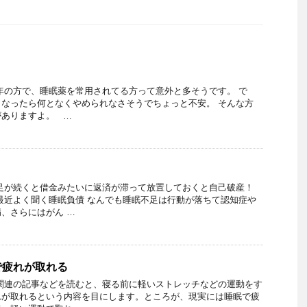
年の方で、睡眠薬を常用されてる方って意外と多そうです。 で
なったら何となくやめられなさそうでちょっと不安。 そんな方
がありますよ。 …
足が続くと借金みたいに返済が滞って放置しておくと自己破産！
最近よく聞く睡眠負債 なんでも睡眠不足は行動が落ちて認知症や
、さらにはがん …
で疲れが取れる
関連の記事などを読むと、寝る前に軽いストレッチなどの運動をす
れが取れるという内容を目にします。ところが、現実には睡眠で疲