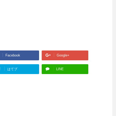
Facebook
Google+
!
はてブ
LINE