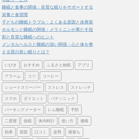
睡眠と食事の関係：良質な眠りをサポートする
栄養と食習慣
子どもの睡眠トラブル：よくある原因と改善策
ホルモンと睡眠の関係：メラトニンが果たす役
割と良質な睡眠へのヒント
メンタルヘルスと睡眠の深い関係：心と体を整
える質の良い眠りとは？
いびき
おすすめ
ふるさと納税
アプリ
アラーム
コツ
コーヒー
ショートスリーパー
ストレス
ストレッチ
スマホ
ダイエット
パナソニック
パーキングメーター
レム睡眠
予防
二度寝
仮眠
体内時計
使い方
価格
効果
原因
口コミ
姿勢
寝落ち