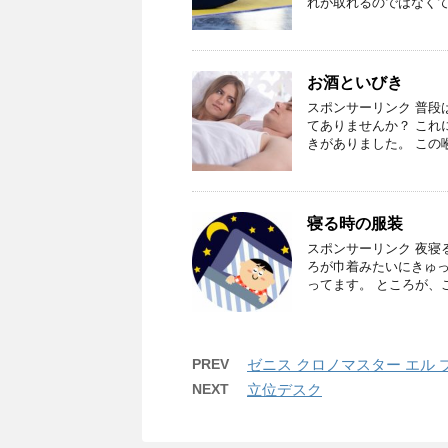
れが取れるのではなくて
お酒といびき
スポンサーリンク 普段
てありませんか？ これ
きがありました。 この
寝る時の服装
スポンサーリンク 夜寝
ろが巾着みたいにきゅっ
ってます。 ところが、
PREV
ゼニス クロノマスター エル 
NEXT
立位デスク