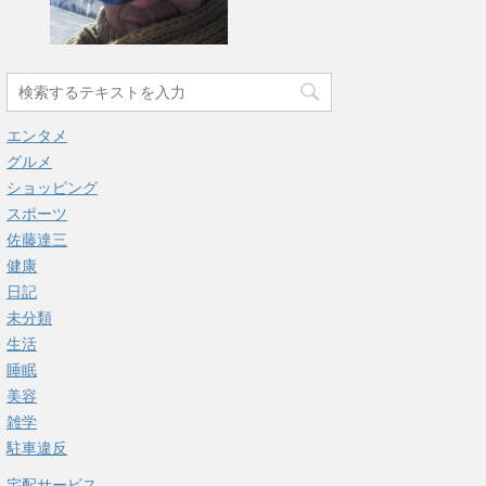
エンタメ
グルメ
ショッピング
スポーツ
佐藤達三
健康
日記
未分類
生活
睡眠
美容
雑学
駐車違反
宅配サービス