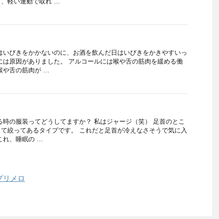
、軽い運動で取れ …
はいびきをかかないのに、お酒を飲んだ日はいびきをかきやすいっ
には原因がありました。 アルコールには喉や舌の筋肉を緩める働
喉や舌の筋肉が …
る時の服装ってどうしてますか？ 私はジャージ（笑） 足首のとこ
て絞ってあるタイプです。 これだと足首が冷えなさそうで気に入
これ、睡眠の …
プリメロ