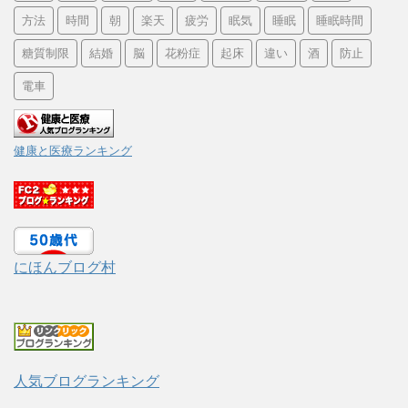
方法
時間
朝
楽天
疲労
眠気
睡眠
睡眠時間
糖質制限
結婚
脳
花粉症
起床
違い
酒
防止
電車
健康と医療ランキング
にほんブログ村
人気ブログランキング