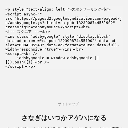
<p style="text-align: left;">スポンサーリンク<br>

<script async="" 
src="https://pagead2.googlesyndication.com/pagead/j
s/adsbygoogle.js?client=ca-pub-1323908744551902" 
crossorigin="anonymous"></script><br>

<!-- スクエア --><br>

<ins class="adsbygoogle" style="display:block" 
data-ad-client="ca-pub-1323908744551902" data-ad-
slot="6084305543" data-ad-format="auto" data-full-
width-responsive="true"></ins><br>

<script><br />

     (adsbygoogle = window.adsbygoogle || 
[]).push({});<br />

</script></p>
サイトマップ
さなぎはいつかアゲハになる