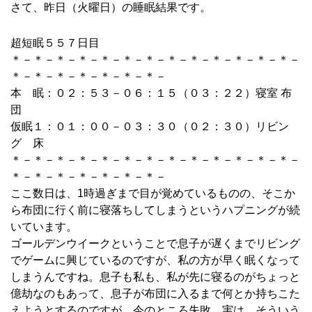
さて、昨日（火曜日）の睡眠結果です。
超短眠５５７日目
＊－＊－＊－＊－＊－＊－＊－＊－＊－＊－＊－＊－＊－
＊－＊－＊－＊－＊－＊－＊－
本 眠：０２：５３－０６：１５（０３：２２）寝室 布
団
仮眠１：０１：００－０３：３０（０２：３０）リビン
グ 床
＊－＊－＊－＊－＊－＊－＊－＊－＊－＊－＊－＊－＊－
＊－＊－＊－＊－＊－＊－＊－
ここ数日は、1時過ぎまで目が覚めているものの、そこか
ら布団に行く前に寝落ちしてしまうというハプニングが続
いています。
ゴールデンウイークということで息子が遅くまでリビング
でゲームに興じているのですが、私の方が早く眠くなって
しまうんですね。息子も私も、私が先に寝るのがちょっと
億劫なのもあって、息子が布団に入るまで何とか持ちこた
えようとするのですが、今のところ失敗。実は、そういう