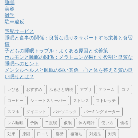
睡眠
美容
雑学
駐車違反
宅配サービス
睡眠と食事の関係：良質な眠りをサポートする栄養と食習
慣
子どもの睡眠トラブル：よくある原因と改善策
ホルモンと睡眠の関係：メラトニンが果たす役割と良質な
睡眠へのヒント
メンタルヘルスと睡眠の深い関係：心と体を整える質の良
い眠りとは？
いびき
おすすめ
ふるさと納税
アプリ
アラーム
コツ
コーヒー
ショートスリーパー
ストレス
ストレッチ
スマホ
ダイエット
パナソニック
パーキングメーター
レム睡眠
予防
二度寝
仮眠
体内時計
使い方
価格
効果
原因
口コミ
姿勢
寝落ち
対処法
対策