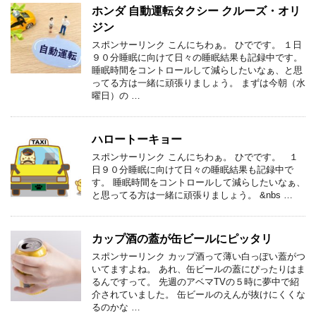
ホンダ 自動運転タクシー クルーズ・オリ
ジン
スポンサーリンク こんにちわぁ。 ひでです。 １日
９０分睡眠に向けて日々の睡眠結果も記録中です。
睡眠時間をコントロールして減らしたいなぁ、と思
ってる方は一緒に頑張りましょう。 まずは今朝（水
曜日）の …
ハロートーキョー
スポンサーリンク こんにちわぁ。 ひでです。 １
日９０分睡眠に向けて日々の睡眠結果も記録中で
す。 睡眠時間をコントロールして減らしたいなぁ、
と思ってる方は一緒に頑張りましょう。 &nbs …
カップ酒の蓋が缶ビールにピッタリ
スポンサーリンク カップ酒って薄い白っぽい蓋がつ
いてますよね。 あれ、缶ビールの蓋にぴったりはま
るんですって。 先週のアベマTVの５時に夢中で紹
介されていました。 缶ビールのえんが抜けにくくな
るのかな …